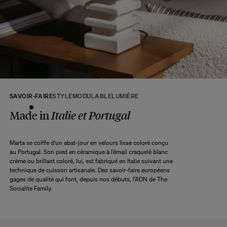
tous les produits seront disponibles.
A ce délai s’ajoute le délai d’acheminement de notre entrepôt à votre domicile
selon l’option de livraison choisie.
Retour :
Commandez sans crainte. Les retours sont acceptés dans les 14 jours
suivant la réception de votre commande.
Les articles retournés doivent être en parfait état, et dans leur emballage
d’origine. Nous mettons tout en œuvre pour vous rembourser dans un délai
SAVOIR-FAIRE
STYLE
MODULABLE
LUMIÈRE
maximum de 10 jours après réception et vérification de l’article de notre côté.
Une question ?
Made in
Italie et Portugal
Consultez notre
FAQ
Marta se coiffe d'un abat-jour en velours lisse coloré conçu
au Portugal. Son pied en céramique à l’émail craquelé blanc
CONSULTER
crème ou brillant coloré, lui, est fabriqué en Italie suivant une
technique de cuisson artisanale. Des savoir-faire européens
gages de qualité qui font, depuis nos débuts, l’ADN de The
Socialite Family.