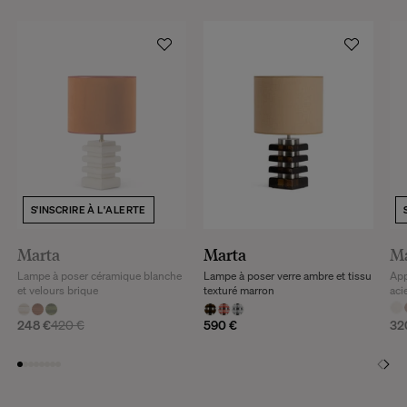
S'INSCRIRE À L'ALERTE
Marta
Marta
M
Lampe à poser céramique blanche
Lampe à poser verre ambre et tissu
App
et velours brique
texturé marron
aci
248 €
420 €
590 €
32