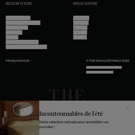
BESOIN D'AIDE
NOUS SUIVRE
Nous contacter
Instagram
Questions fréquentes
Facebook
Compte client
Pinterest
Livraisons
Linkedin
Retours
Youtube
Conseils et entretien
Programme professionnel
FRANÇAIS
€
EUR
© THE SOCIALITE FAMILY 2026
TECH BY UNLIKELY TECHNOLOGY
DESIGN BY INDEX.STUDIO
Incontournables de l'été
Notre sélection estivale pour ensoleiller vos
journées !