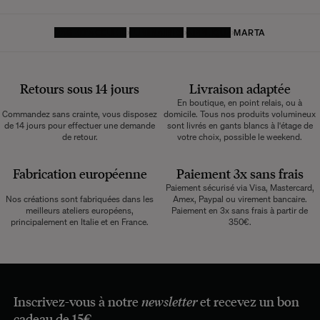
PAGE D'ACCUEIL
LUMINAIRES
APPLIQUE
MARTA
Retours sous 14 jours
Livraison adaptée
En boutique, en point relais, ou à
Commandez sans crainte, vous disposez
domicile. Tous nos produits volumineux
de 14 jours pour effectuer une demande
sont livrés en gants blancs à l'étage de
de retour.
votre choix, possible le weekend.
Fabrication européenne
Paiement 3x sans frais
Paiement sécurisé via Visa, Mastercard,
Nos créations sont fabriquées dans les
Amex, Paypal ou virement bancaire.
meilleurs ateliers européens,
Paiement en 3x sans frais à partir de
principalement en Italie et en France.
350€.
Inscrivez-vous à notre
newsletter
et recevez un bon
cadeau de 15€