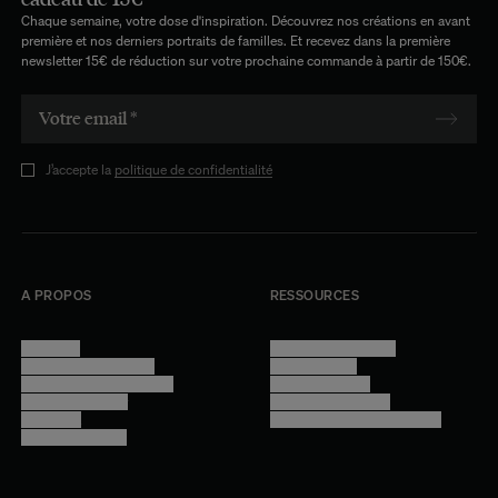
Chaque semaine, votre dose d'inspiration. Découvrez nos créations en avant
première et nos derniers portraits de familles. Et recevez dans la première
newsletter 15€ de réduction sur votre prochaine commande à partir de 150€.
J’accepte la
politique de confidentialité
A PROPOS
RESSOURCES
Manifesto
Conditions générales
Trouver nos boutiques
Confidentialité
Programme professionnel
Mentions légales
Devenir revendeur
Gestion des cookies
Lookbook
Accessibilité - audit en cours
Rejoindre l'équipe