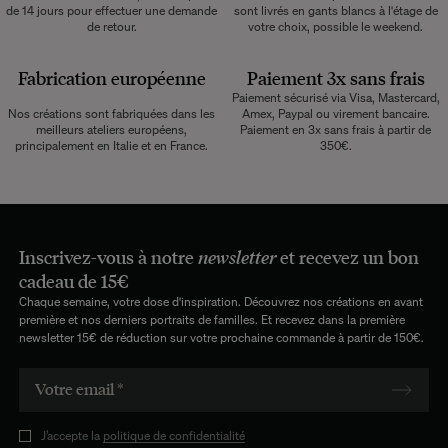
de 14 jours pour effectuer une demande
sont livrés en gants blancs à l'étage de
de retour.
votre choix, possible le weekend.
Fabrication européenne
Paiement 3x sans frais
Paiement sécurisé via Visa, Mastercard,
Nos créations sont fabriquées dans les
Amex, Paypal ou virement bancaire.
meilleurs ateliers européens,
Paiement en 3x sans frais à partir de
principalement en Italie et en France.
350€.
Inscrivez-vous à notre
newsletter
et recevez un bon
cadeau de 15€
Chaque semaine, votre dose d'inspiration. Découvrez nos créations en avant
première et nos derniers portraits de familles. Et recevez dans la première
newsletter 15€ de réduction sur votre prochaine commande à partir de 150€.
J’accepte la
politique de confidentialité