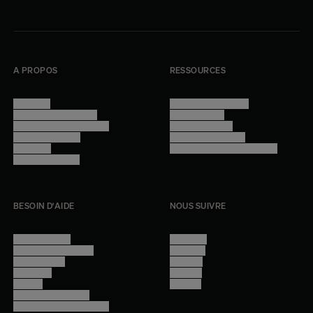
A PROPOS
RESSOURCES
Manifesto
Conditions générales
Trouver nos boutiques
Confidentialité
Programme professionnel
Mentions légales
Devenir revendeur
Gestion des cookies
Lookbook
Accessibilité - audit en cours
Rejoindre l'équipe
BESOIN D'AIDE
NOUS SUIVRE
Nous contacter
Instagram
Questions fréquentes
Facebook
Compte client
Pinterest
Livraisons
Linkedin
Retours
Youtube
Conseils et entretien
Programme professionnel