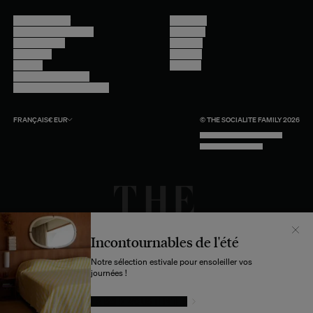
Nous contacter
Instagram
Questions fréquentes
Facebook
Compte client
Pinterest
Livraisons
Linkedin
Retours
Youtube
Conseils et entretien
Programme professionnel
FRANÇAIS
€
EUR
© THE SOCIALITE FAMILY 2026
TECH BY UNLIKELY TECHNOLOGY
DESIGN BY INDEX.STUDIO
Incontournables de l'été
Notre sélection estivale pour ensoleiller vos
journées !
LAISSEZ-VOUS TENTER