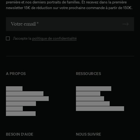
première et nos derniers portraits de familles. Et recevez dans la première
newsletter 15€ de réduction sur votre prochaine commande à partir de 150€.
J’accepte la
politique de confidentialité
A PROPOS
RESSOURCES
Manifesto
Conditions générales
Trouver nos boutiques
Confidentialité
Programme professionnel
Mentions légales
Devenir revendeur
Gestion des cookies
Lookbook
Accessibilité - audit en cours
Rejoindre l'équipe
BESOIN D'AIDE
NOUS SUIVRE