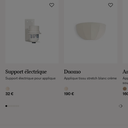
Support électrique
Duomo
Am
Support électrique pour applique
Applique tissu stretch blanc crème
App
so
32 €
190 €
16