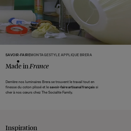
tous les produits seront disponibles.
A ce délai s’ajoute le délai d’acheminement de notre entrepôt à votre domicile
selon l’option de livraison choisie.
Retour :
Commandez sans crainte. Les retours sont acceptés dans les 14 jours
suivant la réception de votre commande.
Les articles retournés doivent être en parfait état, et dans leur emballage
d’origine. Nous mettons tout en œuvre pour vous rembourser dans un délai
SAVOIR-FAIRE
MONTAGE
STYLE APPLIQUE BRERA
maximum de 10 jours après réception et vérification de l’article de notre côté.
Une question ?
Made in
France
Consultez notre
FAQ
Derrière nos luminaires Brera se trouvent le travail tout en
finesse du coton plissé et le
savoir-faire artisanal français
si
CONSULTER
cher à nos cœurs chez The Socialite Family.
Inspiration