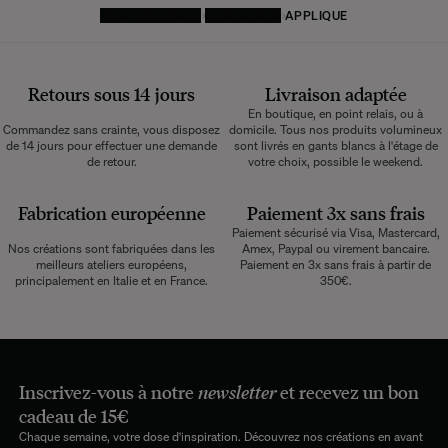
PAGE D'ACCUEIL
LUMINAIRES
APPLIQUE
Retours sous 14 jours
Livraison adaptée
En boutique, en point relais, ou à
Commandez sans crainte, vous disposez
domicile. Tous nos produits volumineux
de 14 jours pour effectuer une demande
sont livrés en gants blancs à l'étage de
de retour.
votre choix, possible le weekend.
Fabrication européenne
Paiement 3x sans frais
Paiement sécurisé via Visa, Mastercard,
Nos créations sont fabriquées dans les
Amex, Paypal ou virement bancaire.
meilleurs ateliers européens,
Paiement en 3x sans frais à partir de
principalement en Italie et en France.
350€.
Inscrivez-vous à notre
newsletter
et recevez un bon
cadeau de 15€
Chaque semaine, votre dose d'inspiration. Découvrez nos créations en avant