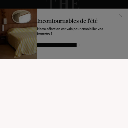
Incontournables de l'été
Notre sélection estivale pour ensoleiller vos
journées !
LAISSEZ-VOUS TENTER