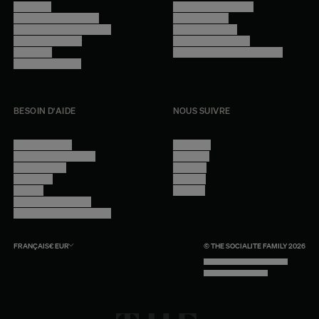
Manifesto
Conditions générales
Trouver nos boutiques
Confidentialité
Programme professionnel
Mentions légales
Devenir revendeur
Gestion des cookies
Lookbook
Accessibilité - audit en cours
Rejoindre l'équipe
BESOIN D'AIDE
NOUS SUIVRE
Nous contacter
Instagram
Questions fréquentes
Facebook
Compte client
Pinterest
Livraisons
Linkedin
Retours
Youtube
Conseils et entretien
Programme professionnel
FRANÇAIS
€
EUR
© THE SOCIALITE FAMILY 2026
TECH BY UNLIKELY TECHNOLOGY
DESIGN BY INDEX.STUDIO