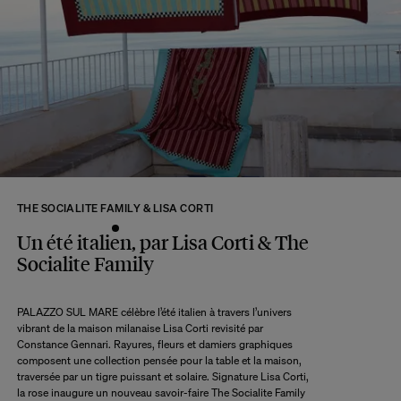
Si certains produits sont confectionnés à la commande, votre commande
sera envoyée selon le délai d’expédition du produit le plus lointain, lorsque
tous les produits seront disponibles.
A ce délai s’ajoute le délai d’acheminement de notre entrepôt à votre domicile
selon l’option de livraison choisie.
Retour :
Commandez sans crainte. Les retours sont acceptés dans les 14 jours
suivant la réception de votre commande.
Les articles retournés doivent être en parfait état, et dans leur emballage
d’origine. Nous mettons tout en œuvre pour vous rembourser dans un délai
THE SOCIALITE FAMILY & LISA CORTI
maximum de 10 jours après réception et vérification de l’article de notre côté.
Une question ?
Un été italien, par Lisa Corti & The
Consultez notre
FAQ
Socialite Family
PALAZZO SUL MARE célèbre l’été italien à travers l’univers
CONSULTER
vibrant de la maison milanaise Lisa Corti revisité par
Constance Gennari. Rayures, fleurs et damiers graphiques
composent une collection pensée pour la table et la maison,
traversée par un tigre puissant et solaire. Signature Lisa Corti,
la rose inaugure un nouveau savoir-faire The Socialite Family