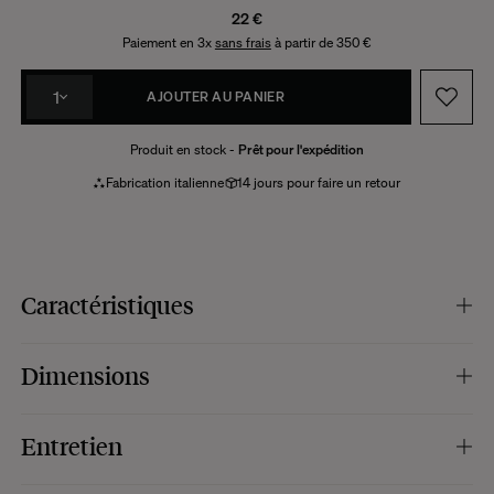
22 €
Paiement en 3x
sans frais
à partir de 350 €
1
AJOUTER AU PANIER
Produit en stock -
Prêt pour l'expédition
Fabrication italienne
14 jours pour faire un retour
Caractéristiques
Couleur :
rayures roses et jaunes, motif fleur. Bordure bordeaux.
Dimensions
Composition :
100% coton.
Caractéristiques :
édition limitée - collection Lisa Corti & The Socialite Family.
À découvrir sur notre site ainsi que dans notre boutique au 12 rue Saint-
Dimensions :
48 x 53 cm.
Entretien
Fiacre, notre espace au Bon Marché et notre pop-up à Marseille.
Fabrication :
Italie.