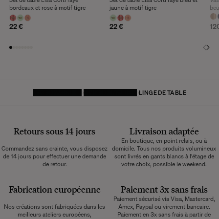
bordeaux et rose à motif tigre
jaune à motif tigre
beu
22 €
22 €
12
PAGE D'ACCUEIL
LINGE DE MAISON
LINGE DE TABLE
Retours sous 14 jours
Livraison adaptée
En boutique, en point relais, ou à
Commandez sans crainte, vous disposez
domicile. Tous nos produits volumineux
de 14 jours pour effectuer une demande
sont livrés en gants blancs à l'étage de
de retour.
votre choix, possible le weekend.
Fabrication européenne
Paiement 3x sans frais
Paiement sécurisé via Visa, Mastercard,
Nos créations sont fabriquées dans les
Amex, Paypal ou virement bancaire.
meilleurs ateliers européens,
Paiement en 3x sans frais à partir de