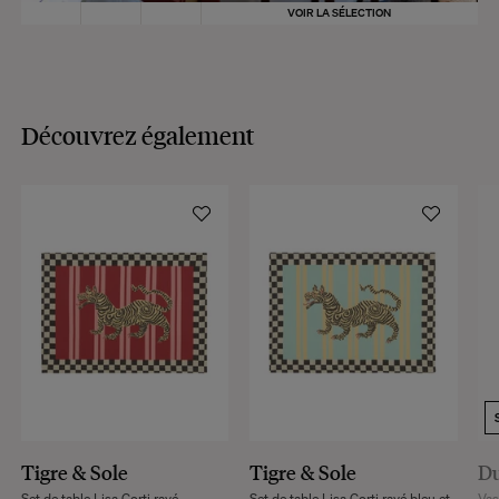
VOIR LA SÉLECTION
Découvrez également
Tigre & Sole
Tigre & Sole
Du
Set de table Lisa Corti rayé
Set de table Lisa Corti rayé bleu et
Vas