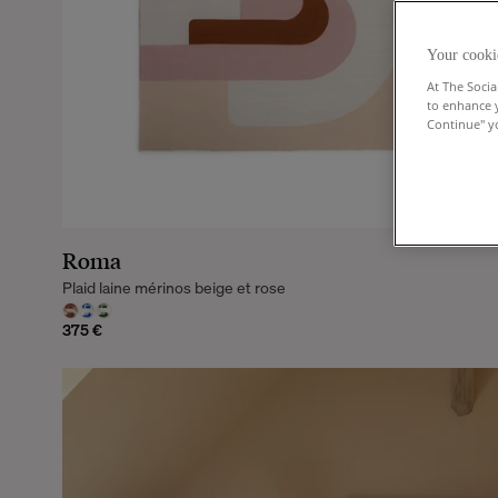
Your cooki
At The Socia
to enhance 
Continue" yo
Roma
Plaid laine mérinos beige et rose
375 €