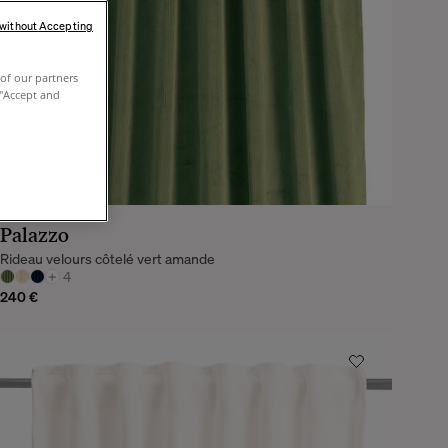
 without Accepting
of our partners
 "Accept and
Palazzo
Rideau velours côtelé vert amande
+
4
240 €