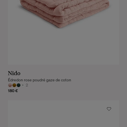
Nido
Édredon rose poudré gaze de coton
+
2
180 €