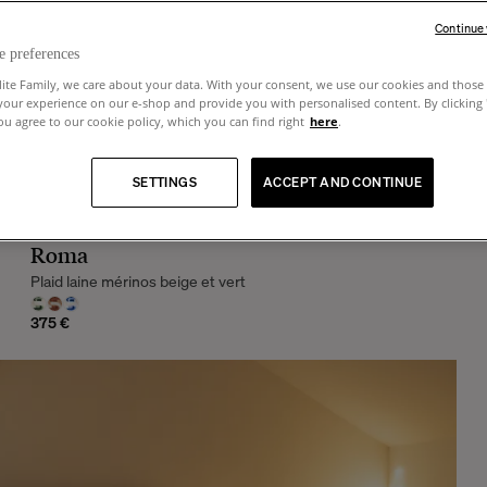
Continue
e preferences
lite Family, we care about your data. With your consent, we use our cookies and those 
your experience on our e-shop and provide you with personalised content. By clicking
u agree to our cookie policy, which you can find right
here
.
SETTINGS
ACCEPT AND CONTINUE
Roma
Plaid laine mérinos beige et vert
375 €