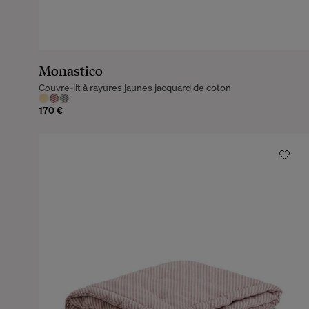
Monastico
Couvre-lit à rayures jaunes jacquard de coton
170 €