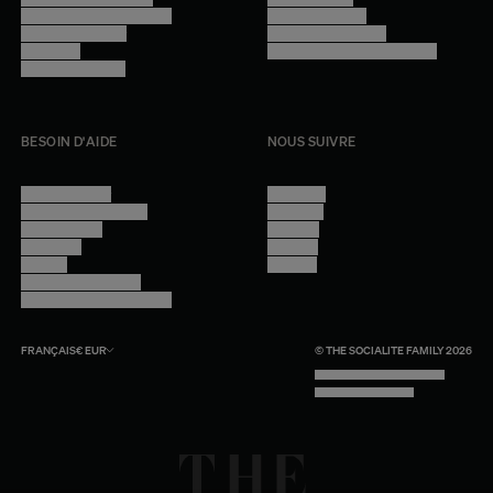
Programme professionnel
Mentions légales
Devenir revendeur
Gestion des cookies
Lookbook
Accessibilité - audit en cours
Rejoindre l'équipe
BESOIN D'AIDE
NOUS SUIVRE
Nous contacter
Instagram
Questions fréquentes
Facebook
Compte client
Pinterest
Livraisons
Linkedin
Retours
Youtube
Conseils et entretien
Programme professionnel
FRANÇAIS
€
EUR
© THE SOCIALITE FAMILY 2026
TECH BY UNLIKELY TECHNOLOGY
DESIGN BY INDEX.STUDIO