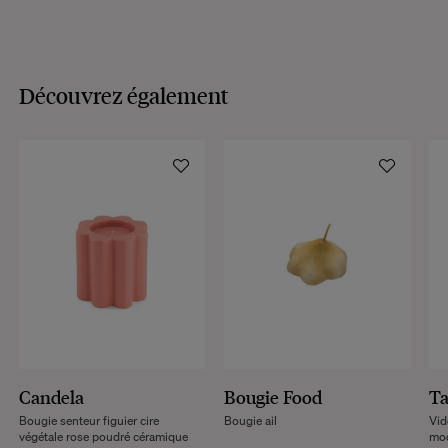
Découvrez également
Candela
Bougie Food
Ta
Bougie senteur figuier cire
Bougie ail
Vid
végétale rose poudré céramique
mo