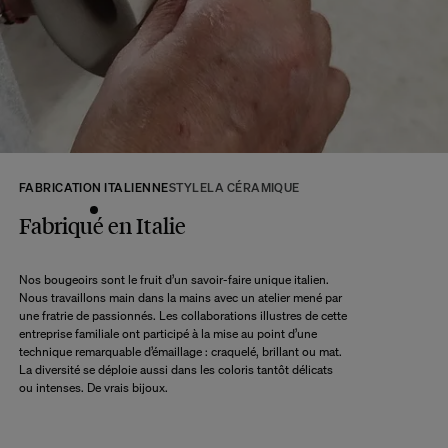
tous les produits seront disponibles.
A ce délai s’ajoute le délai d’acheminement de notre entrepôt à votre domicile
selon l’option de livraison choisie.
Retour :
Commandez sans crainte. Les retours sont acceptés dans les 14 jours
suivant la réception de votre commande.
Les articles retournés doivent être en parfait état, et dans leur emballage
d’origine. Nous mettons tout en œuvre pour vous rembourser dans un délai
FABRICATION ITALIENNE
STYLE
LA CÉRAMIQUE
maximum de 10 jours après réception et vérification de l’article de notre côté.
Une question ?
Fabriqué en Italie
Consultez notre
FAQ
Nos bougeoirs sont le fruit d’un savoir-faire unique italien.
Nous travaillons main dans la mains avec un atelier mené par
CONSULTER
une fratrie de passionnés. Les collaborations illustres de cette
entreprise familiale ont participé à la mise au point d’une
technique remarquable d’émaillage : craquelé, brillant ou mat.
La diversité se déploie aussi dans les coloris tantôt délicats
ou intenses. De vrais bijoux.