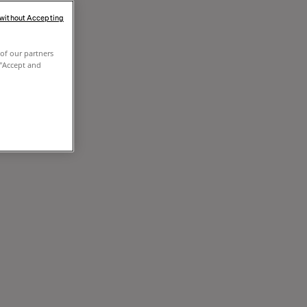
 without Accepting
of our partners
 "Accept and