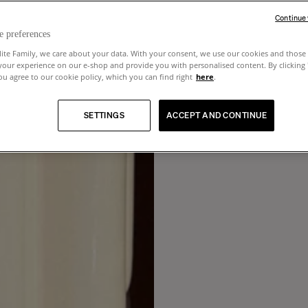
Continue
e preferences
lite Family, we care about your data. With your consent, we use our cookies and those 
your experience on our e-shop and provide you with personalised content. By clicking
u agree to our cookie policy, which you can find right
here
.
SETTINGS
ACCEPT AND CONTINUE