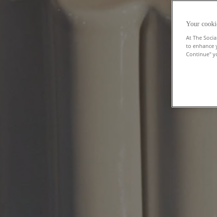
Your cooki
At The Socia
to enhance 
Continue" yo