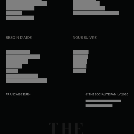
Programme professionnel
Mentions légales
Devenir revendeur
Gestion des cookies
Lookbook
Accessibilité - audit en cours
Rejoindre l'équipe
BESOIN D'AIDE
NOUS SUIVRE
Nous contacter
Instagram
Questions fréquentes
Facebook
Compte client
Pinterest
Livraisons
Linkedin
Retours
Youtube
Conseils et entretien
Programme professionnel
FRANÇAIS
€
EUR
© THE SOCIALITE FAMILY 2026
TECH BY UNLIKELY TECHNOLOGY
DESIGN BY INDEX.STUDIO