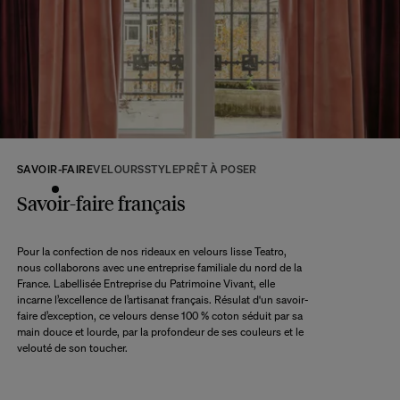
tous les produits seront disponibles.
A ce délai s’ajoute le délai d’acheminement de notre entrepôt à votre domicile
selon l’option de livraison choisie.
Retour :
Commandez sans crainte. Les retours sont acceptés dans les 14 jours
suivant la réception de votre commande.
Les articles retournés doivent être en parfait état, et dans leur emballage
d’origine. Nous mettons tout en œuvre pour vous rembourser dans un délai
SAVOIR-FAIRE
VELOURS
STYLE
PRÊT À POSER
maximum de 10 jours après réception et vérification de l’article de notre côté.
Une question ?
Savoir-faire français
Consultez notre
FAQ
Pour la confection de nos rideaux en velours lisse Teatro,
nous collaborons avec une entreprise familiale du nord de la
CONSULTER
France. Labellisée Entreprise du Patrimoine Vivant, elle
incarne l’excellence de l’artisanat français. Résulat d'un savoir-
faire d’exception, ce velours dense 100 % coton séduit par sa
main douce et lourde, par la profondeur de ses couleurs et le
velouté de son toucher.