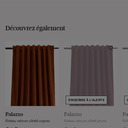
Découvrez également
S'INSCRIRE À L'ALERTE
Palazzo
Palazzo
Pa
Rideau velours côtelé cognac
Rideau velours côtelé prune
Rid