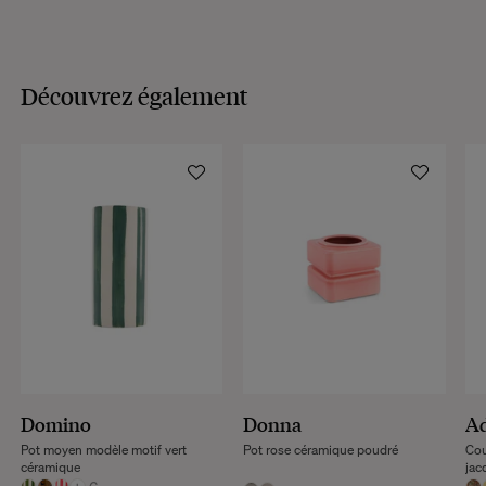
Découvrez également
Domino
Donna
Ad
Pot moyen modèle motif vert
Pot rose céramique poudré
Cou
céramique
jac