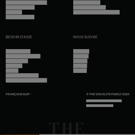
Programme professionnel
Mentions légales
Devenir revendeur
Gestion des cookies
Lookbook
Accessibilité - audit en cours
Rejoindre l'équipe
BESOIN D'AIDE
NOUS SUIVRE
Nous contacter
Instagram
Questions fréquentes
Facebook
Compte client
Pinterest
Livraisons
Linkedin
Retours
Youtube
Conseils et entretien
Programme professionnel
FRANÇAIS
€
EUR
© THE SOCIALITE FAMILY 2026
TECH BY UNLIKELY TECHNOLOGY
DESIGN BY INDEX.STUDIO