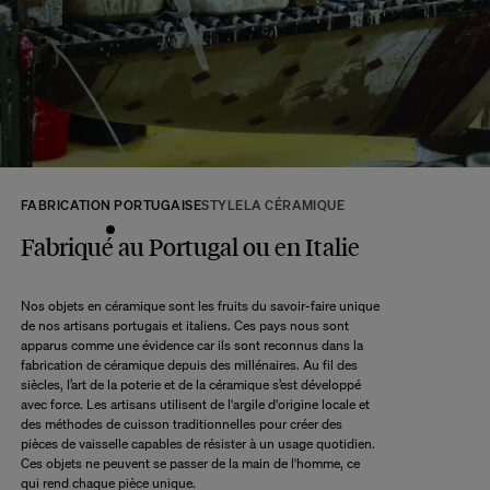
tous les produits seront disponibles.
A ce délai s’ajoute le délai d’acheminement de notre entrepôt à votre domicile
selon l’option de livraison choisie.
Retour :
Commandez sans crainte. Les retours sont acceptés dans les 14 jours
suivant la réception de votre commande.
Les articles retournés doivent être en parfait état, et dans leur emballage
d’origine. Nous mettons tout en œuvre pour vous rembourser dans un délai
FABRICATION PORTUGAISE
STYLE
LA CÉRAMIQUE
maximum de 10 jours après réception et vérification de l’article de notre côté.
Une question ?
Fabriqué au Portugal ou en Italie
Consultez notre
FAQ
Nos objets en céramique sont les fruits du savoir-faire unique
de nos artisans portugais et italiens. Ces pays nous sont
CONSULTER
apparus comme une évidence car ils sont reconnus dans la
fabrication de céramique depuis des millénaires. Au fil des
siècles, l’art de la poterie et de la céramique s’est développé
avec force. Les artisans utilisent de l'argile d'origine locale et
des méthodes de cuisson traditionnelles pour créer des
pièces de vaisselle capables de résister à un usage quotidien.
Ces objets ne peuvent se passer de la main de l'homme, ce
qui rend chaque pièce unique.