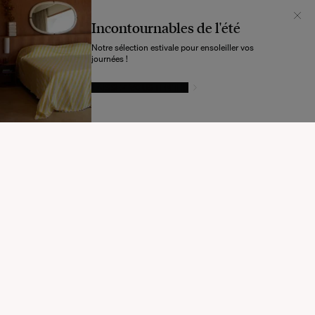
Incontournables de l'été
Notre sélection estivale pour ensoleiller vos
journées !
LAISSEZ-VOUS TENTER