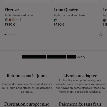
Firenze
Luna Quadro
L
Tapis damier vert laine
Tapis marron et vert laine
Tap
+
1
1 790 €
1 490 €
1 1
PAGE D'ACCUEIL
DÉCORATION
TAPIS
LUNA
Retours sous 14 jours
Livraison adaptée
En boutique, en point relais, ou à
Commandez sans crainte, vous disposez
domicile. Tous nos produits volumineux
de 14 jours pour effectuer une demande
sont livrés en gants blancs à l'étage de
de retour.
votre choix, possible le weekend.
Fabrication européenne
Paiement 3x sans frais