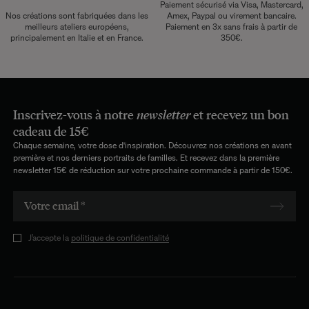
Paiement sécurisé via Visa, Mastercard,
Nos créations sont fabriquées dans les
Amex, Paypal ou virement bancaire.
meilleurs ateliers européens,
Paiement en 3x sans frais à partir de
principalement en Italie et en France.
350€.
Inscrivez-vous à notre
newsletter
et recevez un bon
cadeau de 15€
Chaque semaine, votre dose d'inspiration. Découvrez nos créations en avant
première et nos derniers portraits de familles. Et recevez dans la première
newsletter 15€ de réduction sur votre prochaine commande à partir de 150€.
J’accepte la
politique de confidentialité