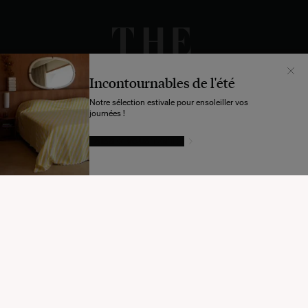
Incontournables de l'été
Notre sélection estivale pour ensoleiller vos
journées !
LAISSEZ-VOUS TENTER