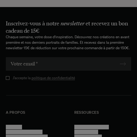
Inscrivez-vous à notre
newsletter
et recevez un bon
cadeau de 15€
Chaque semaine, votre dose d'inspiration. Découvrez nos créations en avant
première et nos derniers portraits de familles. Et recevez dans la première
newsletter 15€ de réduction sur votre prochaine commande à partir de 150€.
J’accepte la
politique de confidentialité
A PROPOS
RESSOURCES
Manifesto
Conditions générales
Trouver nos boutiques
Confidentialité
Programme professionnel
Mentions légales