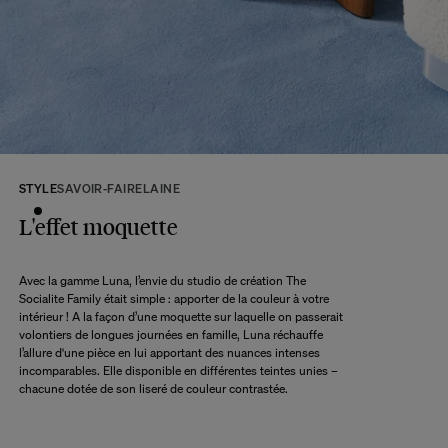
Si tous les produits de votre commande sont en stock, celle-ci sera envoyée
sous 3 jours ouvrés.
Si certains produits sont confectionnés à la commande, votre commande
sera envoyée selon le délai d’expédition du produit le plus lointain, lorsque
tous les produits seront disponibles.
A ce délai s’ajoute le délai d’acheminement de notre entrepôt à votre domicile
selon l’option de livraison choisie.
Retour :
STYLE
SAVOIR-FAIRE
LAINE
Commandez sans crainte. Les retours sont acceptés dans les 14 jours
L'effet moquette
suivant la réception de votre commande.
Les articles retournés doivent être en parfait état, et dans leur emballage
d’origine. Nous mettons tout en œuvre pour vous rembourser dans un délai
Avec la gamme Luna, l’envie du studio de création The
maximum de 10 jours après réception et vérification de l’article de notre côté.
Socialite Family était simple : apporter de la couleur à votre
Une question ?
intérieur ! A la façon d’une moquette sur laquelle on passerait
Consultez notre
FAQ
volontiers de longues journées en famille, Luna réchauffe
l’allure d'une pièce en lui apportant des nuances intenses
incomparables. Elle disponible en différentes teintes unies –
chacune dotée de son liseré de couleur contrastée.
CONSULTER