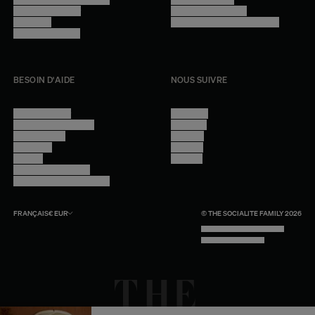
Devenir revendeur
Gestion des cookies
Lookbook
Accessibilité - audit en cours
Rejoindre l'équipe
BESOIN D'AIDE
NOUS SUIVRE
Nous contacter
Instagram
Questions fréquentes
Facebook
Compte client
Pinterest
Livraisons
Linkedin
Retours
Youtube
Conseils et entretien
Programme professionnel
FRANÇAIS
€
EUR
© THE SOCIALITE FAMILY 2026
TECH BY UNLIKELY TECHNOLOGY
DESIGN BY INDEX.STUDIO