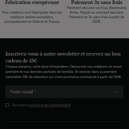
Fabrication européenne
Paiement 3x sans frais
Paiement sécurisé via Visa, Mastercard,
Nos créations sont fabriquées dans les
Amex, Paypal ou virement bancaire.
meilleurs ateliers européens,
Paiement en 3x sans frais à partir de
principalement en Italie et en France.
350€.
Inscrivez-vous à notre
newsletter
et recevez un bon
cadeau de 15€
Chaque semaine, votre dose d'inspiration. Découvrez nos créations en avant
première et nos derniers portraits de familles. Et recevez dans la première
newsletter 15€ de réduction sur votre prochaine commande à partir de 150€.
J’accepte la
politique de confidentialité