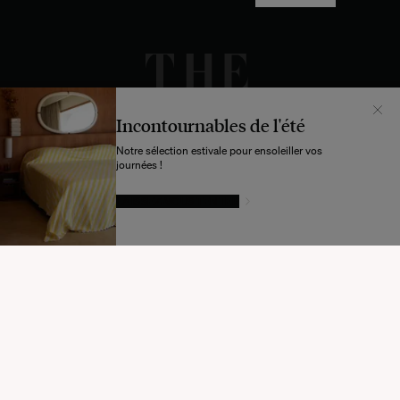
DESIGN BY INDEX.STUDIO
Incontournables de l'été
Notre sélection estivale pour ensoleiller vos
journées !
LAISSEZ-VOUS TENTER