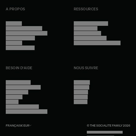
A PROPOS
RESSOURCES
Manifesto
Conditions générales
Trouver nos boutiques
Confidentialité
Programme professionnel
Mentions légales
Devenir revendeur
Gestion des cookies
Lookbook
Accessibilité - audit en cours
Rejoindre l'équipe
BESOIN D'AIDE
NOUS SUIVRE
Nous contacter
Instagram
Questions fréquentes
Facebook
Compte client
Pinterest
Livraisons
Linkedin
Retours
Youtube
Conseils et entretien
Programme professionnel
FRANÇAIS
€
EUR
© THE SOCIALITE FAMILY 2026
TECH BY UNLIKELY TECHNOLOGY