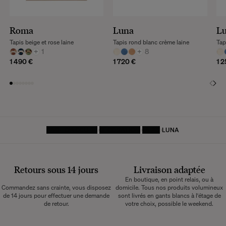
Roma
Luna
L
Tapis beige et rose laine
Tapis rond blanc crème laine
Tap
+
1
+
8
1 490 €
1 720 €
1 
PAGE D'ACCUEIL
DÉCORATION
TAPIS
LUNA
Retours sous 14 jours
Livraison adaptée
En boutique, en point relais, ou à
Commandez sans crainte, vous disposez
domicile. Tous nos produits volumineux
de 14 jours pour effectuer une demande
sont livrés en gants blancs à l'étage de
de retour.
votre choix, possible le weekend.