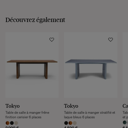
Découvrez également
Tokyo
Tokyo
Ca
Table de salle à manger frêne
Table de salle à manger stratifié et
Tab
finition cerisier 6 places
laque bleus 6 places
et 
2 990 €
4 590 €
6 