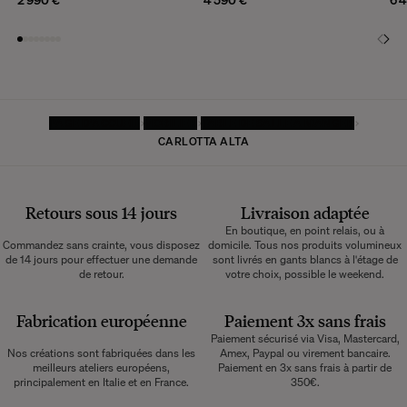
PAGE D'ACCUEIL
MOBILIER
TABLE DE SALLE À MANGER
CARLOTTA ALTA
Retours sous 14 jours
Livraison adaptée
En boutique, en point relais, ou à
Commandez sans crainte, vous disposez
domicile. Tous nos produits volumineux
de 14 jours pour effectuer une demande
sont livrés en gants blancs à l'étage de
de retour.
votre choix, possible le weekend.
Fabrication européenne
Paiement 3x sans frais
Paiement sécurisé via Visa, Mastercard,
Nos créations sont fabriquées dans les
Amex, Paypal ou virement bancaire.
meilleurs ateliers européens,
Paiement en 3x sans frais à partir de
principalement en Italie et en France.
350€.