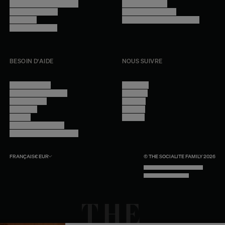
Programme professionnel
Mentions légales
Devenir revendeur
Gestion des cookies
Lookbook
Accessibilité - audit en cours
Rejoindre l'équipe
BESOIN D'AIDE
NOUS SUIVRE
Nous contacter
Instagram
Questions fréquentes
Facebook
Compte client
Pinterest
Livraisons
Linkedin
Retours
Youtube
Conseils et entretien
Programme professionnel
FRANÇAIS
€
EUR
© THE SOCIALITE FAMILY 2026
TECH BY UNLIKELY TECHNOLOGY
DESIGN BY INDEX.STUDIO