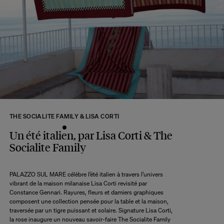
Si certains produits sont confectionnés à la commande, votre commande
sera envoyée selon le délai d’expédition du produit le plus lointain, lorsque
tous les produits seront disponibles.
A ce délai s’ajoute le délai d’acheminement de notre entrepôt à votre domicile
selon l’option de livraison choisie.
Retour :
Commandez sans crainte. Les retours sont acceptés dans les 14 jours
suivant la réception de votre commande.
Les articles retournés doivent être en parfait état, et dans leur emballage
d’origine. Nous mettons tout en œuvre pour vous rembourser dans un délai
THE SOCIALITE FAMILY & LISA CORTI
maximum de 10 jours après réception et vérification de l’article de notre côté.
Une question ?
Un été italien, par Lisa Corti & The
Consultez notre
FAQ
Socialite Family
PALAZZO SUL MARE célèbre l’été italien à travers l’univers
CONSULTER
vibrant de la maison milanaise Lisa Corti revisité par
Constance Gennari. Rayures, fleurs et damiers graphiques
composent une collection pensée pour la table et la maison,
traversée par un tigre puissant et solaire. Signature Lisa Corti,
la rose inaugure un nouveau savoir-faire The Socialite Family