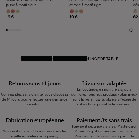
jaune à motif fleur
et rose à motif tigre
cér
19 €
19 €
62
PAGE D'ACCUEIL
LINGE DE MAISON
LINGE DE TABLE
Retours sous 14 jours
Livraison adaptée
En boutique, en point relais, ou à
Commandez sans crainte, vous disposez
domicile. Tous nos produits volumineux
de 14 jours pour effectuer une demande
sont livrés en gants blancs à l'étage de
de retour.
votre choix, possible le weekend.
Fabrication européenne
Paiement 3x sans frais
Paiement sécurisé via Visa, Mastercard,
Nos créations sont fabriquées dans les
Amex, Paypal ou virement bancaire.
meilleurs ateliers européens,
Paiement en 3x sans frais à partir de