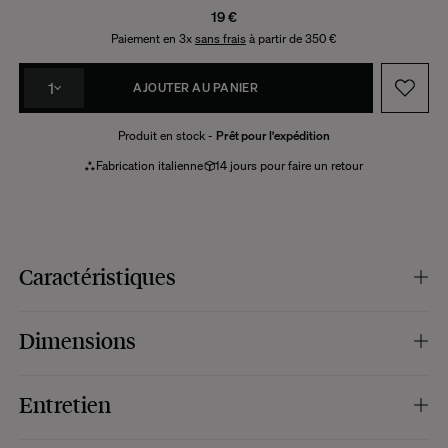
19 €
Paiement en 3x
sans frais
à partir de 350 €
1
AJOUTER AU PANIER
Produit en stock -
Prêt pour l'expédition
Fabrication italienne
14 jours pour faire un retour
Caractéristiques
Couleur :
rayures bleues et jaunes, motif tigre. Bordure à motif damier.
Dimensions
Composition :
100% coton.
Caractéristiques :
édition limitée - collection Lisa Corti & The Socialite Family.
À découvrir sur notre site ainsi que dans notre boutique au 12 rue Saint-
Dimensions :
50 x 50 cm.
Entretien
Fiacre, notre espace au Bon Marché et notre pop-up à Marseille.
Fabrication :
Italie.