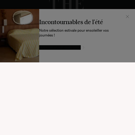
Incontournables de l'été
Notre sélection estivale pour ensoleiller vos
journées !
LAISSEZ-VOUS TENTER