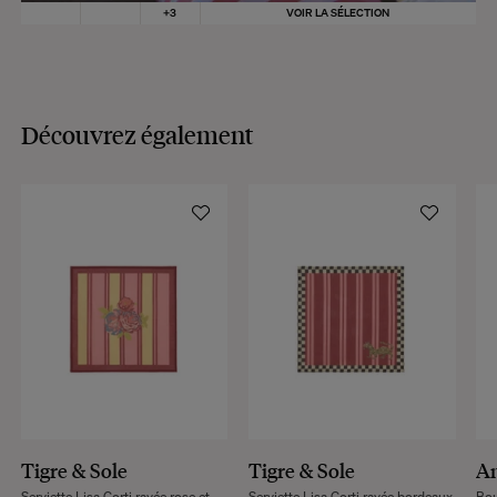
+
3
VOIR LA SÉLECTION
Découvrez également
Tigre & Sole
Tigre & Sole
A
Serviette Lisa Corti rayée rose et
Serviette Lisa Corti rayée bordeaux
Bou