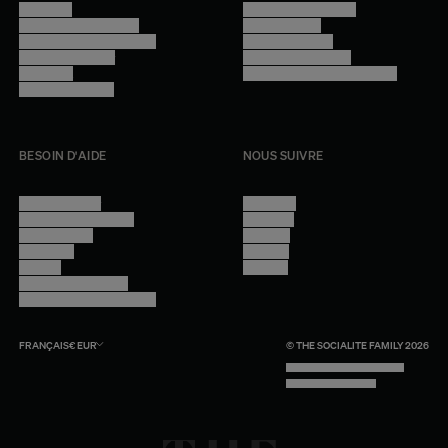
Manifesto
Conditions générales
Trouver nos boutiques
Confidentialité
Programme professionnel
Mentions légales
Devenir revendeur
Gestion des cookies
Lookbook
Accessibilité - audit en cours
Rejoindre l'équipe
BESOIN D'AIDE
NOUS SUIVRE
Nous contacter
Instagram
Questions fréquentes
Facebook
Compte client
Pinterest
Livraisons
Linkedin
Retours
Youtube
Conseils et entretien
Programme professionnel
FRANÇAIS
€
EUR
© THE SOCIALITE FAMILY 2026
TECH BY UNLIKELY TECHNOLOGY
DESIGN BY INDEX.STUDIO