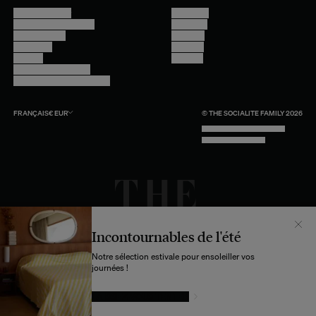
Nous contacter
Instagram
Questions fréquentes
Facebook
Compte client
Pinterest
Livraisons
Linkedin
Retours
Youtube
Conseils et entretien
Programme professionnel
FRANÇAIS
€
EUR
© THE SOCIALITE FAMILY 2026
TECH BY UNLIKELY TECHNOLOGY
DESIGN BY INDEX.STUDIO
Incontournables de l'été
Notre sélection estivale pour ensoleiller vos
journées !
LAISSEZ-VOUS TENTER