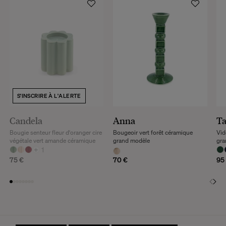
S'INSCRIRE À L'ALERTE
Candela
Anna
Ta
Bougie senteur fleur d'oranger cire
Bougeoir vert forêt céramique
Vid
végétale vert amande céramique
grand modèle
gra
+
1
75 €
70 €
95