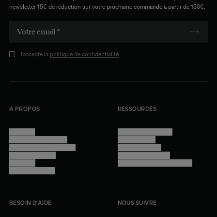
newsletter 15€ de réduction sur votre prochaine commande à partir de 150€.
J’accepte la
politique de confidentialité
A PROPOS
RESSOURCES
Manifesto
Conditions générales
Trouver nos boutiques
Confidentialité
Programme professionnel
Mentions légales
Devenir revendeur
Gestion des cookies
Lookbook
Accessibilité - audit en cours
Rejoindre l'équipe
BESOIN D'AIDE
NOUS SUIVRE