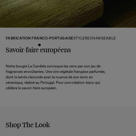
Retour :
Commandez sans crainte. Les retours sont acceptés dans les 14 jours
suivant la réception de votre commande.
Les articles retournés doivent être en parfait état, et dans leur emballage
d’origine. Nous mettons tout en œuvre pour vous rembourser dans un délai
FABRICATION FRANCO-PORTUGAISE
STYLE
RECHARGEABLE
maximum de 10 jours après réception et vérification de l’article de notre côté.
Une question ?
Savoir-faire européens
Consultez notre
FAQ
Notre bougie La Candela convoque les sens par son jeu de
fragrances envoûtantes. Une cire végétale française parfumée,
CONSULTER
dont la teinte s’accorde avec la nuance de son écrin en
céramique, réalisé au Portugal. Pour une création-bijou qui
célèbre le savoir-faire européen.
Shop The Look