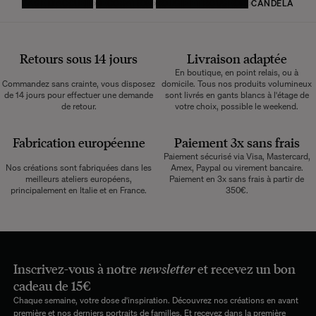
PAGE D'ACCUEIL
DÉCORATION
BOUGIE ET BOUGEOIR
CANDELA
Retours sous 14 jours
Livraison adaptée
En boutique, en point relais, ou à
Commandez sans crainte, vous disposez
domicile. Tous nos produits volumineux
de 14 jours pour effectuer une demande
sont livrés en gants blancs à l'étage de
de retour.
votre choix, possible le weekend.
Fabrication européenne
Paiement 3x sans frais
Paiement sécurisé via Visa, Mastercard,
Nos créations sont fabriquées dans les
Amex, Paypal ou virement bancaire.
meilleurs ateliers européens,
Paiement en 3x sans frais à partir de
principalement en Italie et en France.
350€.
Inscrivez-vous à notre
newsletter
et recevez un bon
cadeau de 15€
Chaque semaine, votre dose d'inspiration. Découvrez nos créations en avant
première et nos derniers portraits de familles. Et recevez dans la première