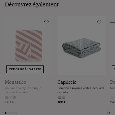
Découvrez également
S'INSCRIRE À L'ALERTE
Monastico
Capriccio
Po
Couvre-lit à rayures brique
Edredon à rayures vertes jacquard
Rid
jacquard de coton
de coton
170 €
165 €
24