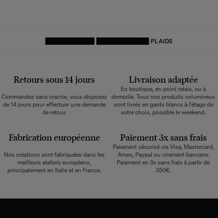
PAGE D'ACCUEIL
LINGE DE MAISON
PLAIDS
Retours sous 14 jours
Livraison adaptée
En boutique, en point relais, ou à
Commandez sans crainte, vous disposez
domicile. Tous nos produits volumineux
de 14 jours pour effectuer une demande
sont livrés en gants blancs à l'étage de
de retour.
votre choix, possible le weekend.
Fabrication européenne
Paiement 3x sans frais
Paiement sécurisé via Visa, Mastercard,
Nos créations sont fabriquées dans les
Amex, Paypal ou virement bancaire.
meilleurs ateliers européens,
Paiement en 3x sans frais à partir de
principalement en Italie et en France.
350€.