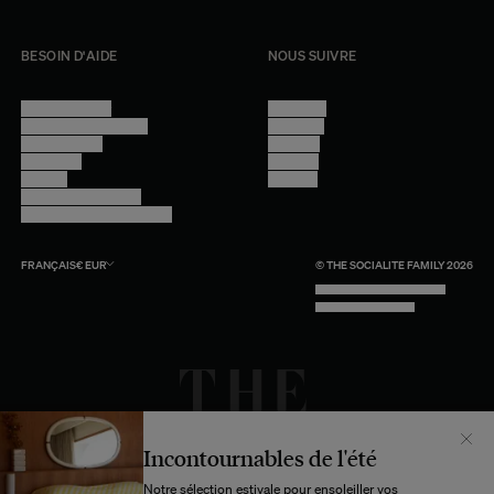
BESOIN D'AIDE
NOUS SUIVRE
Nous contacter
Instagram
Questions fréquentes
Facebook
Compte client
Pinterest
Livraisons
Linkedin
Retours
Youtube
Conseils et entretien
Programme professionnel
FRANÇAIS
€
EUR
© THE SOCIALITE FAMILY 2026
TECH BY UNLIKELY TECHNOLOGY
DESIGN BY INDEX.STUDIO
Incontournables de l'été
Notre sélection estivale pour ensoleiller vos