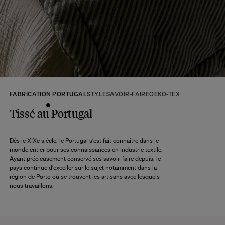
tous les produits seront disponibles.
A ce délai s’ajoute le délai d’acheminement de notre entrepôt à votre domicile
selon l’option de livraison choisie.
Retour :
Commandez sans crainte. Les retours sont acceptés dans les 14 jours
suivant la réception de votre commande.
Les articles retournés doivent être en parfait état, et dans leur emballage
d’origine. Nous mettons tout en œuvre pour vous rembourser dans un délai
FABRICATION PORTUGAL
STYLE
SAVOIR-FAIRE
OEKO-TEX
maximum de 10 jours après réception et vérification de l’article de notre côté.
Une question ?
Tissé au Portugal
Consultez notre
FAQ
Dès le XIXe siècle, le Portugal s'est fait connaître dans le
monde entier pour ses connaissances en industrie textile.
CONSULTER
Ayant précieusement conservé ses savoir-faire depuis, le
pays continue d'exceller sur le sujet notamment dans la
région de Porto où se trouvent les artisans avec lesquels
nous travaillons.