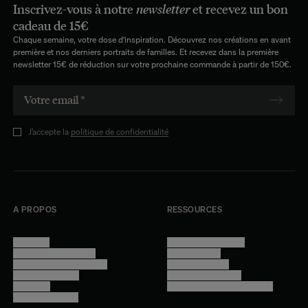
Inscrivez-vous à notre
newsletter
et recevez un bon
cadeau de 15€
Chaque semaine, votre dose d'inspiration. Découvrez nos créations en avant
première et nos derniers portraits de familles. Et recevez dans la première
newsletter 15€ de réduction sur votre prochaine commande à partir de 150€.
J’accepte la
politique de confidentialité
A PROPOS
RESSOURCES
Manifesto
Conditions générales
Trouver nos boutiques
Confidentialité
Programme professionnel
Mentions légales
Devenir revendeur
Gestion des cookies
Lookbook
Accessibilité - audit en cours
Rejoindre l'équipe