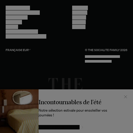
Nous contacter
Instagram
Questions fréquentes
Facebook
Compte client
Pinterest
Livraisons
Linkedin
Retours
Youtube
Conseils et entretien
Programme professionnel
FRANÇAIS
€
EUR
© THE SOCIALITE FAMILY 2026
TECH BY UNLIKELY TECHNOLOGY
DESIGN BY INDEX.STUDIO
Incontournables de l'été
Notre sélection estivale pour ensoleiller vos
journées !
LAISSEZ-VOUS TENTER