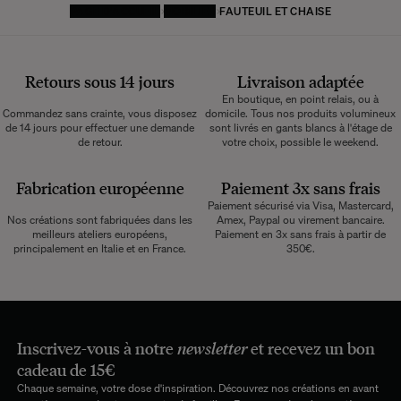
PAGE D'ACCUEIL
MOBILIER
FAUTEUIL ET CHAISE
Retours sous 14 jours
Livraison adaptée
En boutique, en point relais, ou à
Commandez sans crainte, vous disposez
domicile. Tous nos produits volumineux
de 14 jours pour effectuer une demande
sont livrés en gants blancs à l'étage de
de retour.
votre choix, possible le weekend.
Fabrication européenne
Paiement 3x sans frais
Paiement sécurisé via Visa, Mastercard,
Nos créations sont fabriquées dans les
Amex, Paypal ou virement bancaire.
meilleurs ateliers européens,
Paiement en 3x sans frais à partir de
principalement en Italie et en France.
350€.
Inscrivez-vous à notre
newsletter
et recevez un bon
cadeau de 15€
Chaque semaine, votre dose d'inspiration. Découvrez nos créations en avant