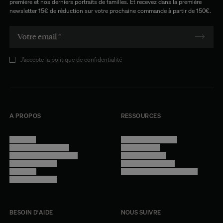
première et nos derniers portraits de familles. Et recevez dans la première
newsletter 15€ de réduction sur votre prochaine commande à partir de 150€.
J’accepte la
politique de confidentialité
A PROPOS
RESSOURCES
Manifesto
Conditions générales
Trouver nos boutiques
Confidentialité
Programme professionnel
Mentions légales
Devenir revendeur
Gestion des cookies
Lookbook
Accessibilité - audit en cours
Rejoindre l'équipe
BESOIN D'AIDE
NOUS SUIVRE