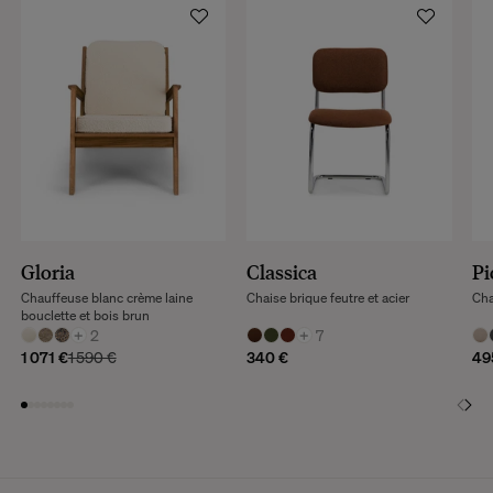
Gloria
Classica
Pi
Chauffeuse blanc crème laine
Chaise brique feutre et acier
Cha
bouclette et bois brun
+
2
+
7
1 071 €
1 590 €
340 €
49