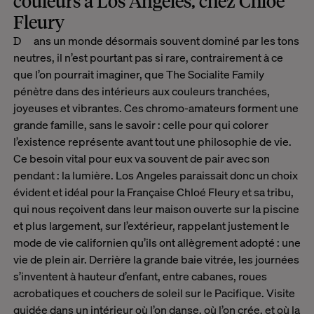
couleurs à Los Angeles, chez Chloé
Fleury
Dans un monde désormais souvent dominé par les tons
neutres, il n’est pourtant pas si rare, contrairement à ce
que l’on pourrait imaginer, que The Socialite Family
pénètre dans des intérieurs aux couleurs tranchées,
joyeuses et vibrantes. Ces chromo-amateurs forment une
grande famille, sans le savoir : celle pour qui colorer
l’existence représente avant tout une philosophie de vie.
Ce besoin vital pour eux va souvent de pair avec son
pendant : la lumière. Los Angeles paraissait donc un choix
évident et idéal pour la Française Chloé Fleury et sa tribu,
qui nous reçoivent dans leur maison ouverte sur la piscine
et plus largement, sur l’extérieur, rappelant justement le
mode de vie californien qu’ils ont allègrement adopté : une
vie de plein air. Derrière la grande baie vitrée, les journées
s’inventent à hauteur d’enfant, entre cabanes, roues
acrobatiques et couchers de soleil sur le Pacifique. Visite
guidée dans un intérieur où l’on danse, où l’on crée, et où la