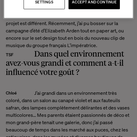
SETTINGS
ACCEPT AND CONTINUE
J’adore mon métier : c’est très varié, chaque
Chloé
projet est différent. Récemment, j’ai pu bosser sur la
campagne d’été d’Elizabeth Arden tout en paper art, ou
encore sur le set design tout en bois du nouveau clip de
musique du groupe français L’impératrice.
Dans quel environnement
TSF
avez-vous grandi et comment a-t-il
influencé votre goût ?
J’ai grandi dans un environnement très
Chloé
coloré, dans un salon au canapé violet et aux fauteuils
safran, des lampes complètement délirantes et des vases
multicolores… Mes parents étaient passionnés de déco et
mon grand-père tenait une galerie, donc j’ai passé
beaucoup de temps dans les marché aux puces, chez les
antiquaires, dans les musées et diverses boutiques de