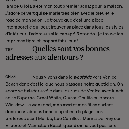
lampe Gioia
a été mon tout premier achat pour la maison.
J’adore ce vert qui se marie très bien avec le bleu et le
rose de mon salon. Je trouve que c’est une pièce
intemporelle qui peut trouver sa place dans tous les styles
d’intérieur. J’adore aussi le
canapé Rotondo,
je trouve les
imprimés tigre et léopard fabuleux !
Quelles sont vos bonnes
TSF
adresses aux alentours ?
Nous vivons dans le
westside
vers Venice
Chloé
Beach donc c’est ici que nous
passons notre quotidien.
On
adore se balader a vélo dans les
rues de Venice avec lunch
soit a Superba, Great White,
Gjusta, Chulita ou encore
Win-dow. Le weekend, mon mari et mes filles
surfent
donc nous aimons beaucoup aller a la plage, nos
préférées
étant Malibu, Leo Carrillo…. Marina Del Rey our
El porto et Manhattan Beach quand
on
ne veut pas faire