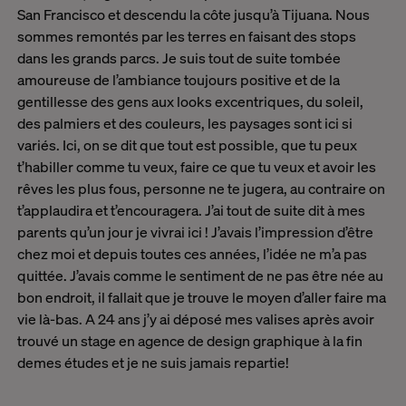
San Francisco et descendu la côte jusqu’à Tijuana. Nous
sommes remontés par les terres en faisant des stops
dans les grands parcs. Je suis tout de suite tombée
amoureuse de l’ambiance toujours positive et de la
gentillesse des gens aux looks excentriques, du soleil,
des palmiers et des couleurs, les paysages sont ici si
variés.
Ici, on se dit que tout est possible, que tu peux
t’habiller comme tu veux, faire ce que tu veux et avoir les
rêves les plus fous, personne ne te jugera, au contraire on
t’applaudira et t’encouragera.
J’ai tout de suite dit à mes
parents qu’un jour je vivrai ici ! J’avais l’impression d’être
chez moi et depuis toutes ces années, l’idée ne m’a pas
quittée. J’avais comme le sentiment de ne pas être née au
bon endroit, il fallait que je trouve le moyen d’aller faire ma
vie là-bas. A 24 ans j’y ai déposé mes valises après avoir
trouvé un stage en agence de design graphique à la fin
demes études et je ne suis jamais repartie!