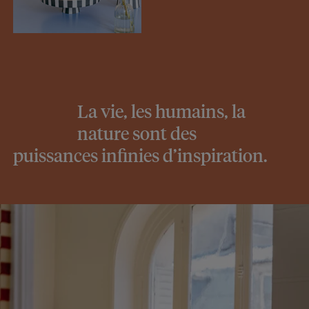
La vie, les humains, la
nature sont des
puissances infinies d’inspiration.