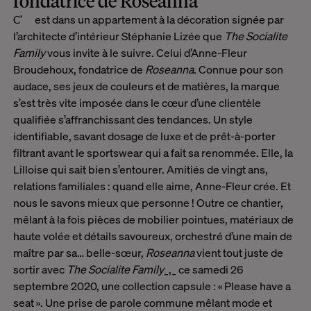
fondatrice de Roseanna
C’est dans un appartement à la décoration signée par
l’architecte d’intérieur Stéphanie Lizée que
The Socialite
Family
vous invite à le suivre. Celui d’Anne-Fleur
Broudehoux, fondatrice de
Roseanna
. Connue pour son
audace, ses jeux de couleurs et de matières, la marque
s’est très vite imposée dans le cœur d’une clientèle
qualifiée s’affranchissant des tendances. Un style
identifiable, savant dosage de luxe et de prêt-à-porter
filtrant avant le sportswear qui a fait sa renommée. Elle, la
Lilloise qui sait bien s’entourer. Amitiés de vingt ans,
relations familiales : quand elle aime, Anne-Fleur crée. Et
nous le savons mieux que personne ! Outre ce chantier,
mêlant à la fois pièces de mobilier pointues, matériaux de
haute volée et détails savoureux, orchestré d’une main de
maître par sa… belle-sœur,
Roseanna
vient tout juste de
sortir avec
The Socialite Family
_,_ ce samedi 26
septembre 2020, une collection capsule : « Please have a
seat ». Une prise de parole commune mêlant mode et