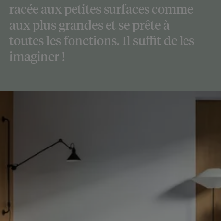
racée aux petites surfaces comme
aux plus grandes et se prête à
toutes les fonctions. Il suffit de les
imaginer !