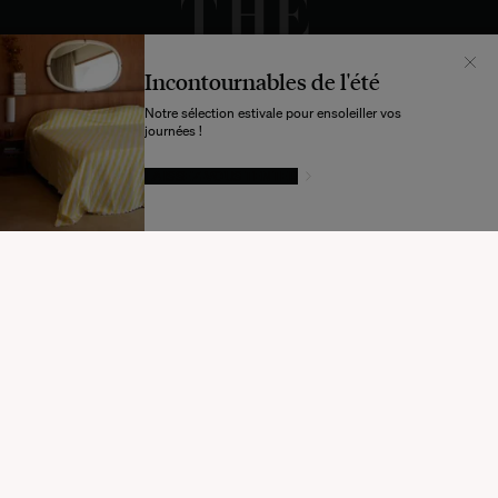
Incontournables de l'été
Notre sélection estivale pour ensoleiller vos
journées !
LAISSEZ-VOUS TENTER