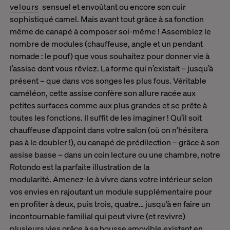
velours
sensuel et envoûtant ou encore son cuir
sophistiqué camel. Mais avant tout grâce à sa fonction
même de canapé à composer soi-même ! Assemblez le
nombre de modules (chauffeuse, angle et un pendant
nomade : le pouf) que vous souhaitez pour donner vie à
l’assise dont vous rêviez. La forme qui n’existait – jusqu’à
présent – que dans vos songes les plus fous. Véritable
caméléon, cette assise confère son allure racée aux
petites surfaces comme aux plus grandes et se prête à
toutes les fonctions. Il suffit de les imaginer ! Qu’il soit
chauffeuse d’appoint dans votre salon (où on n’hésitera
pas à le doubler !), ou canapé de prédilection – grâce à son
assise basse – dans un coin lecture ou une chambre, notre
Rotondo est la parfaite illustration de la
modularité. Amenez-le à vivre dans votre intérieur selon
vos envies en rajoutant un module supplémentaire pour
en profiter à deux, puis trois, quatre… jusqu’à en faire un
incontournable familial qui peut vivre (et revivre)
plusieurs vies grâce à sa housse amovible existant en