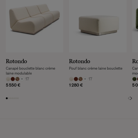
Rotondo
Rotondo
R
Canapé bouclette blanc crème
Pouf blanc crème laine bouclette
Can
laine modulable
mod
+
17
+
17
5 550 €
1 280 €
5 