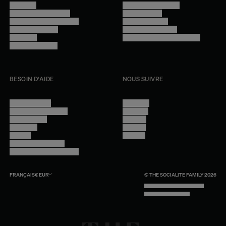
Manifesto
Conditions générales
Trouver nos boutiques
Confidentialité
Programme professionnel
Mentions légales
Devenir revendeur
Gestion des cookies
Lookbook
Accessibilité - audit en cours
Rejoindre l'équipe
BESOIN D'AIDE
NOUS SUIVRE
Nous contacter
Instagram
Questions fréquentes
Facebook
Compte client
Pinterest
Livraisons
Linkedin
Retours
Youtube
Conseils et entretien
Programme professionnel
FRANÇAIS
€
EUR
© THE SOCIALITE FAMILY 2026
TECH BY UNLIKELY TECHNOLOGY
DESIGN BY INDEX.STUDIO