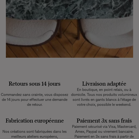
Retours sous 14 jours
Livraison adaptée
En boutique, en point relais, ou à
Commandez sans crainte, vous disposez
domicile. Tous nos produits volumineux
de 14 jours pour effectuer une demande
sont livrés en gants blancs à l'étage de
de retour.
votre choix, possible le weekend.
Fabrication européenne
Paiement 3x sans frais
Paiement sécurisé via Visa, Mastercard,
Nos créations sont fabriquées dans les
Amex, Paypal ou virement bancaire.
meilleurs ateliers européens,
Paiement en 3x sans frais à partir de