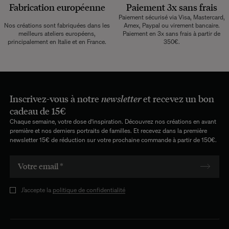
qu'un tapis trop grand peut étouffer l’espace. Chez The Socialite
Fabrication européenne
Paiement 3x sans frais
Family, nos tapis Luna fond 200 cm de diamètre. Idéal à placer sous
Paiement sécurisé via Visa, Mastercard,
une table à manger ronde comme notre Carlotta Alta.
Nos créations sont fabriquées dans les
Amex, Paypal ou virement bancaire.
meilleurs ateliers européens,
Paiement en 3x sans frais à partir de
principalement en Italie et en France.
350€.
Sélectionner les matériaux adaptés
Nos tapis ronds Luna sont fabriqués à partir d’une laine de grande
qualité, 100% de Nouvelle Zélande. Tuftés main en point d’Asie par la
Manufacture Pinton, ils sont aussi beaux et moelleux qu’ils durent
dans le temps.
Inscrivez-vous à notre
newsletter
et recevez un bon
Choisir les couleurs
cadeau de 15€
Chaque semaine, votre dose d'inspiration. Découvrez nos créations en avant
Les couleurs d’un tapis rond sont déterminantes pour l’ambiance de
première et nos derniers portraits de familles. Et recevez dans la première
votre pièce. Nos tapis Luna se déclinent en une palette de huit
newsletter 15€ de réduction sur votre prochaine commande à partir de 150€.
couleurs, allant des tons neutres et apaisants aux nuances vives et
audacieuses. La bordure affiche un liseré quasi ton sur ton pour un
fini aussi subtil qu’élégant.
Où placer un tapis rond ?
J’accepte la
politique de confidentialité
Les tapis ronds de la collection Luna peuvent se placer dans de
nombreux espaces de votre maison. Sous une
table à manger ronde
,
ils créent une symétrie harmonieuse. Dans un salon, ils peuvent
délimiter un coin détente ou lecture. Placé dans une chambre, un tapis