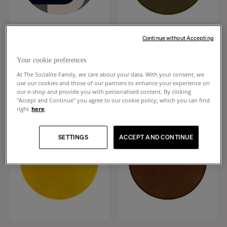
Continue without Accepting
Roma
Luna
Your cookie preferences
Tapis bleu et beige laine rond
Tapis rond vert cactus laine
+
1
+
8
At The Socialite Family, we care about your data. With your consent, we
1 890 €
1 720 €
use our cookies and those of our partners to enhance your experience on
our e-shop and provide you with personalised content. By clicking
"Accept and Continue" you agree to our cookie policy, which you can find
right
here
.
SETTINGS
ACCEPT AND CONTINUE