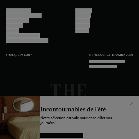
Nous contacter
Instagram
Questions fréquentes
Facebook
Compte client
Pinterest
Livraisons
Linkedin
Retours
Youtube
Conseils et entretien
Programme professionnel
FRANÇAIS
€
EUR
© THE SOCIALITE FAMILY 2026
TECH BY UNLIKELY TECHNOLOGY
DESIGN BY INDEX.STUDIO
Incontournables de l'été
Notre sélection estivale pour ensoleiller vos
journées !
LAISSEZ-VOUS TENTER