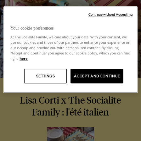
Continue without Accepting
Your cookie preferences
At The Socialite Family, we care about your data. With your consent, we
use our cookies and those of our partners to enhance your experience on
our e-shop and provide you with personalised content. By clicking
"Accept and Continue" you agree to our cookie policy, which you can find
right
here
.
SETTINGS
ACCEPT AND CONTINUE
Lisa Corti x The Socialite
Family : l'été italien