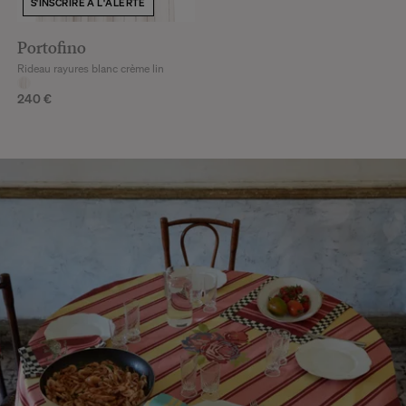
S'INSCRIRE À L'ALERTE
Portofino
Rideau rayures blanc crème lin
240 €