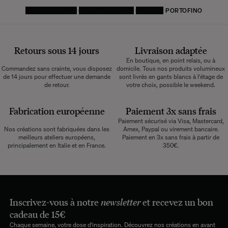
PAGE D'ACCUEIL
LINGE DE MAISON
RIDEAUX
PORTOFINO
Retours sous 14 jours
Livraison adaptée
En boutique, en point relais, ou à
Commandez sans crainte, vous disposez
domicile. Tous nos produits volumineux
de 14 jours pour effectuer une demande
sont livrés en gants blancs à l'étage de
de retour.
votre choix, possible le weekend.
Fabrication européenne
Paiement 3x sans frais
Paiement sécurisé via Visa, Mastercard,
Nos créations sont fabriquées dans les
Amex, Paypal ou virement bancaire.
meilleurs ateliers européens,
Paiement en 3x sans frais à partir de
principalement en Italie et en France.
350€.
Inscrivez-vous à notre
newsletter
et recevez un bon
cadeau de 15€
Chaque semaine, votre dose d'inspiration. Découvrez nos créations en avant