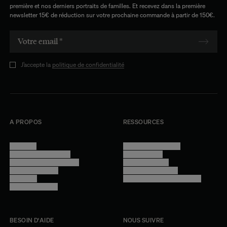
première et nos derniers portraits de familles. Et recevez dans la première
newsletter 15€ de réduction sur votre prochaine commande à partir de 150€.
J’accepte la
politique de confidentialité
A PROPOS
RESSOURCES
Manifesto
Conditions générales
Trouver nos boutiques
Confidentialité
Programme professionnel
Mentions légales
Devenir revendeur
Gestion des cookies
Lookbook
Accessibilité - audit en cours
Rejoindre l'équipe
BESOIN D'AIDE
NOUS SUIVRE