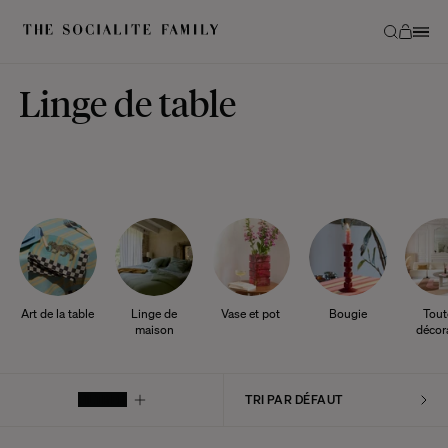
Linge de table
Art de la table
Linge de
Vase et pot
Bougie
Tout
maison
décor
FILTRER