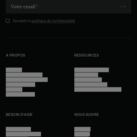
J’accepte la
politique de confidentialité
A PROPOS
RESSOURCES
Manifesto
Conditions générales
Trouver nos boutiques
Confidentialité
Programme professionnel
Mentions légales
Devenir revendeur
Gestion des cookies
Lookbook
Accessibilité - audit en cours
Rejoindre l'équipe
BESOIN D'AIDE
NOUS SUIVRE
Nous contacter
Instagram
Questions fréquentes
Facebook