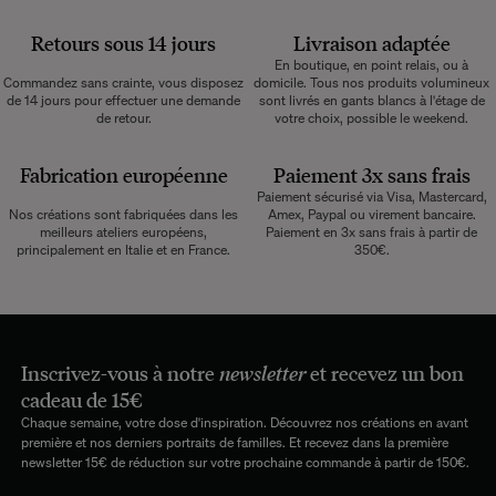
Retours sous 14 jours
Livraison adaptée
En boutique, en point relais, ou à
Commandez sans crainte, vous disposez
domicile. Tous nos produits volumineux
de 14 jours pour effectuer une demande
sont livrés en gants blancs à l'étage de
de retour.
votre choix, possible le weekend.
Fabrication européenne
Paiement 3x sans frais
Paiement sécurisé via Visa, Mastercard,
Nos créations sont fabriquées dans les
Amex, Paypal ou virement bancaire.
meilleurs ateliers européens,
Paiement en 3x sans frais à partir de
principalement en Italie et en France.
350€.
Inscrivez-vous à notre
newsletter
et recevez un bon
cadeau de 15€
Chaque semaine, votre dose d'inspiration. Découvrez nos créations en avant
première et nos derniers portraits de familles. Et recevez dans la première
newsletter 15€ de réduction sur votre prochaine commande à partir de 150€.