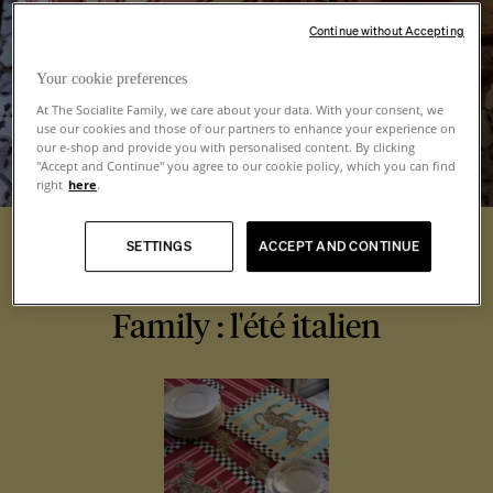
Continue without Accepting
Your cookie preferences
At The Socialite Family, we care about your data. With your consent, we
use our cookies and those of our partners to enhance your experience on
our e-shop and provide you with personalised content. By clicking
"Accept and Continue" you agree to our cookie policy, which you can find
right
here
.
SETTINGS
ACCEPT AND CONTINUE
Lisa Corti x The Socialite
Family : l'été italien