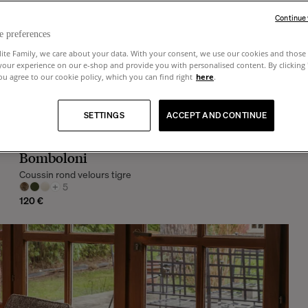
Continue
e preferences
lite Family, we care about your data. With your consent, we use our cookies and those 
your experience on our e-shop and provide you with personalised content. By clicking
u agree to our cookie policy, which you can find right
here
.
SETTINGS
ACCEPT AND CONTINUE
Bomboloni
Coussin rond velours tigre
+
5
120 €