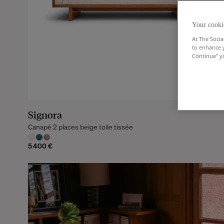
Your cooki
At The Socia
to enhance 
Continue" yo
Signora
Canapé 2 places beige toile tissée
5 400 €