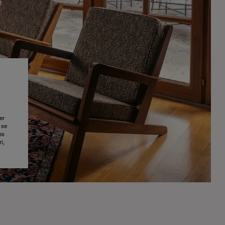
er
 se
es
i,