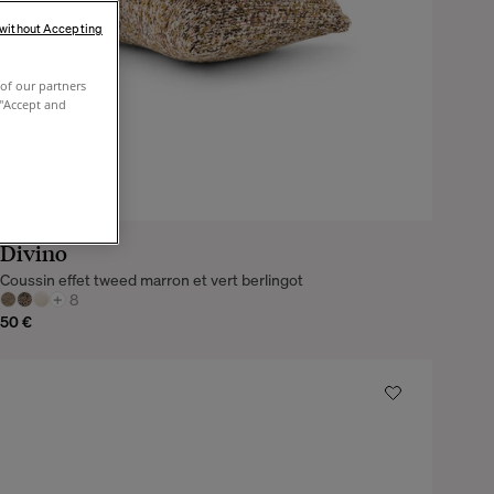
 without Accepting
of our partners
 "Accept and
Divino
Coussin effet tweed marron et vert berlingot
+
8
50 €