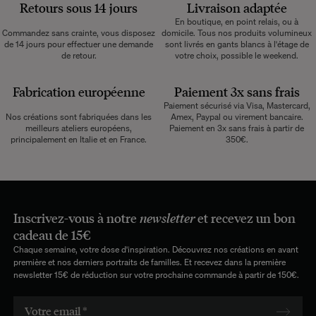
Retours sous 14 jours
Livraison adaptée
En boutique, en point relais, ou à
Commandez sans crainte, vous disposez
domicile. Tous nos produits volumineux
de 14 jours pour effectuer une demande
sont livrés en gants blancs à l'étage de
de retour.
votre choix, possible le weekend.
Fabrication européenne
Paiement 3x sans frais
Paiement sécurisé via Visa, Mastercard,
Nos créations sont fabriquées dans les
Amex, Paypal ou virement bancaire.
meilleurs ateliers européens,
Paiement en 3x sans frais à partir de
principalement en Italie et en France.
350€.
Inscrivez-vous à notre
newsletter
et recevez un bon
cadeau de 15€
Chaque semaine, votre dose d'inspiration. Découvrez nos créations en avant
première et nos derniers portraits de familles. Et recevez dans la première
newsletter 15€ de réduction sur votre prochaine commande à partir de 150€.