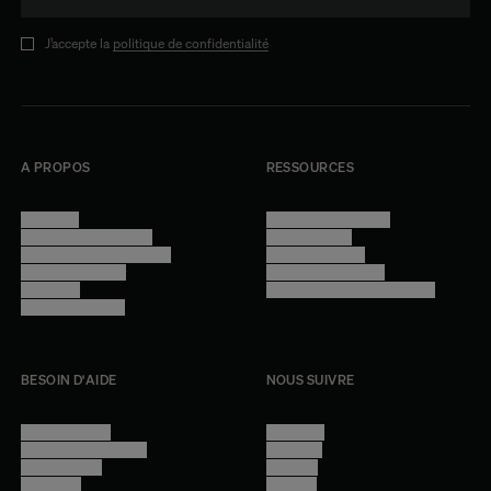
J’accepte la
politique de confidentialité
A PROPOS
RESSOURCES
Manifesto
Conditions générales
Trouver nos boutiques
Confidentialité
Programme professionnel
Mentions légales
Devenir revendeur
Gestion des cookies
Lookbook
Accessibilité - audit en cours
Rejoindre l'équipe
BESOIN D'AIDE
NOUS SUIVRE
Nous contacter
Instagram
Questions fréquentes
Facebook
Compte client
Pinterest
Livraisons
Linkedin