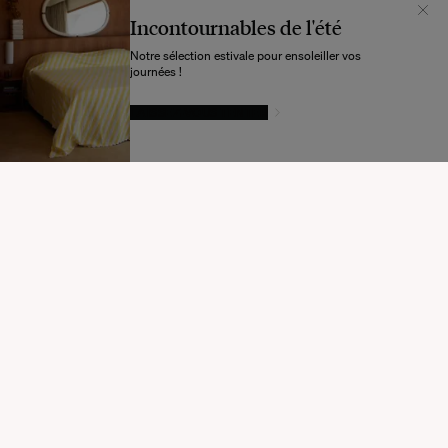
Incontournables de l'été
Notre sélection estivale pour ensoleiller vos
journées !
LAISSEZ-VOUS TENTER