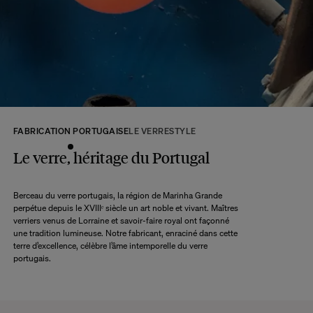
tous les produits seront disponibles.
A ce délai s’ajoute le délai d’acheminement de notre entrepôt à votre domicile
selon l’option de livraison choisie.
Retour :
Commandez sans crainte. Les retours sont acceptés dans les 14 jours
suivant la réception de votre commande.
Les articles retournés doivent être en parfait état, et dans leur emballage
d’origine. Nous mettons tout en œuvre pour vous rembourser dans un délai
FABRICATION PORTUGAISE
LE VERRE
STYLE
maximum de 10 jours après réception et vérification de l’article de notre côté.
Une question ?
Le verre, héritage du Portugal
Consultez notre
FAQ
Berceau du verre portugais, la région de Marinha Grande
perpétue depuis le XVIIIᵉ siècle un art noble et vivant. Maîtres
CONSULTER
verriers venus de Lorraine et savoir-faire royal ont façonné
une tradition lumineuse. Notre fabricant, enraciné dans cette
terre d’excellence, célèbre l’âme intemporelle du verre
portugais.