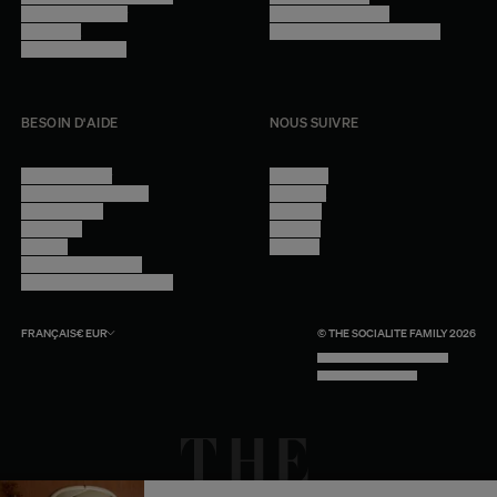
Devenir revendeur
Gestion des cookies
Lookbook
Accessibilité - audit en cours
Rejoindre l'équipe
BESOIN D'AIDE
NOUS SUIVRE
Nous contacter
Instagram
Questions fréquentes
Facebook
Compte client
Pinterest
Livraisons
Linkedin
Retours
Youtube
Conseils et entretien
Programme professionnel
FRANÇAIS
€
EUR
© THE SOCIALITE FAMILY 2026
TECH BY UNLIKELY TECHNOLOGY
DESIGN BY INDEX.STUDIO