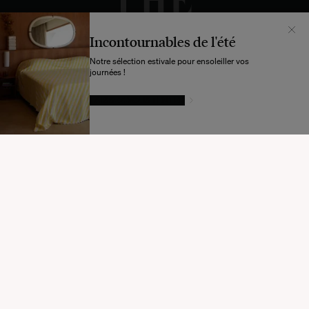
Incontournables de l'été
Notre sélection estivale pour ensoleiller vos
journées !
LAISSEZ-VOUS TENTER