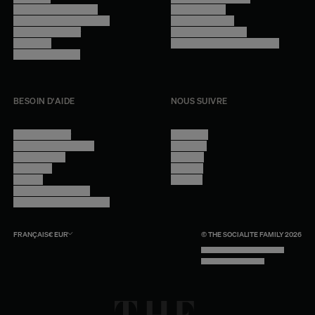
Trouver nos boutiques
Confidentialité
Programme professionnel
Mentions légales
Devenir revendeur
Gestion des cookies
Lookbook
Accessibilité - audit en cours
Rejoindre l'équipe
BESOIN D'AIDE
NOUS SUIVRE
Nous contacter
Instagram
Questions fréquentes
Facebook
Compte client
Pinterest
Livraisons
Linkedin
Retours
Youtube
Conseils et entretien
Programme professionnel
FRANÇAIS
€
EUR
© THE SOCIALITE FAMILY 2026
TECH BY UNLIKELY TECHNOLOGY
DESIGN BY INDEX.STUDIO