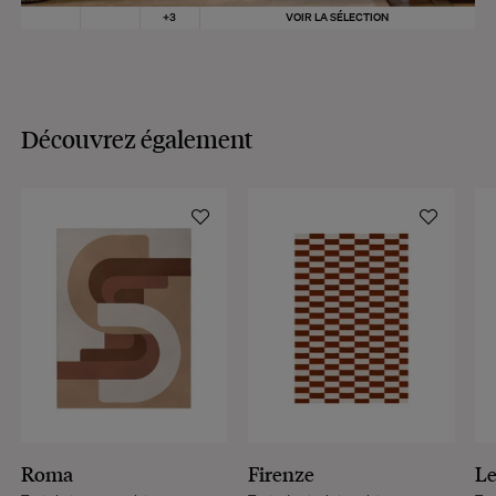
+
3
VOIR LA SÉLECTION
Découvrez également
Roma
Firenze
L