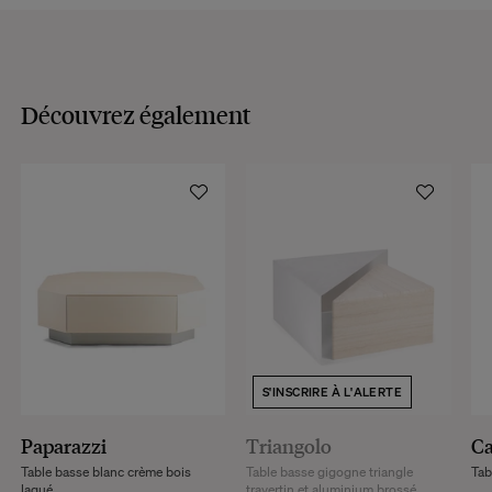
Découvrez également
S'INSCRIRE À L'ALERTE
Paparazzi
Triangolo
Ca
Table basse blanc crème bois
Table basse gigogne triangle
Tab
laqué
travertin et aluminium brossé