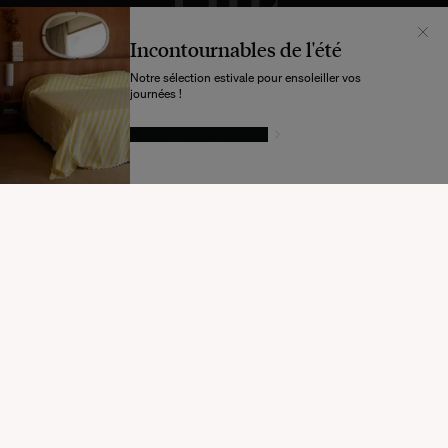
Incontournables de l'été
Notre sélection estivale pour ensoleiller vos
journées !
LAISSEZ-VOUS TENTER