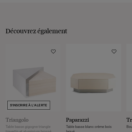
Découvrez également
S'INSCRIRE À L'ALERTE
Triangolo
Paparazzi
Tr
Table basse gigogne triangle
Table basse blanc crème bois
Bou
travertin et aluminium brossé
laqué