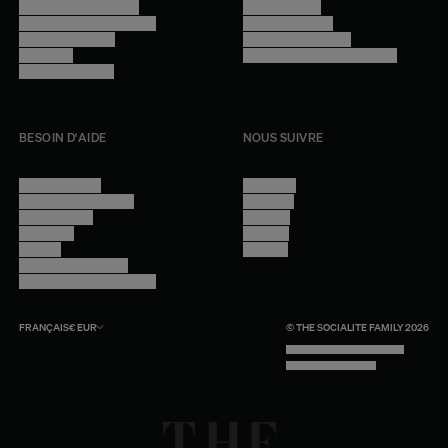
Trouver nos boutiques
Confidentialité
Programme professionnel
Mentions légales
Devenir revendeur
Gestion des cookies
Lookbook
Accessibilité - audit en cours
Rejoindre l'équipe
BESOIN D'AIDE
NOUS SUIVRE
Nous contacter
Instagram
Questions fréquentes
Facebook
Compte client
Pinterest
Livraisons
Linkedin
Retours
Youtube
Conseils et entretien
Programme professionnel
FRANÇAIS
€
EUR
© THE SOCIALITE FAMILY 2026
TECH BY UNLIKELY TECHNOLOGY
DESIGN BY INDEX.STUDIO