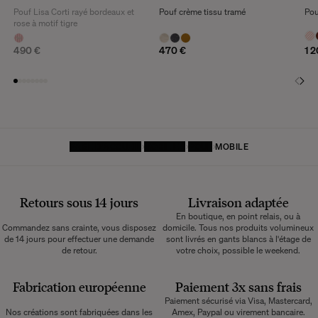
Une question ?
Pouf Lisa Corti rayé bordeaux et
Pouf crème tissu tramé
Pou
Consultez notre
FAQ
rose à motif tigre
490 €
470 €
1 
CONSULTER
PAGE D'ACCUEIL
MOBILIER
POUF
MOBILE
Retours sous 14 jours
Livraison adaptée
En boutique, en point relais, ou à
Commandez sans crainte, vous disposez
domicile. Tous nos produits volumineux
de 14 jours pour effectuer une demande
sont livrés en gants blancs à l'étage de
de retour.
votre choix, possible le weekend.
Fabrication européenne
Paiement 3x sans frais
Paiement sécurisé via Visa, Mastercard,
Nos créations sont fabriquées dans les
Amex, Paypal ou virement bancaire.