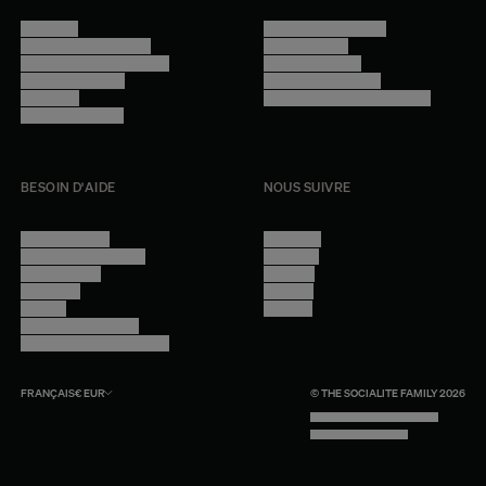
Manifesto
Conditions générales
Trouver nos boutiques
Confidentialité
Programme professionnel
Mentions légales
Devenir revendeur
Gestion des cookies
Lookbook
Accessibilité - audit en cours
Rejoindre l'équipe
BESOIN D'AIDE
NOUS SUIVRE
Nous contacter
Instagram
Questions fréquentes
Facebook
Compte client
Pinterest
Livraisons
Linkedin
Retours
Youtube
Conseils et entretien
Programme professionnel
FRANÇAIS
€
EUR
© THE SOCIALITE FAMILY 2026
TECH BY UNLIKELY TECHNOLOGY
DESIGN BY INDEX.STUDIO