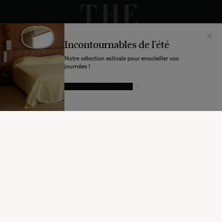
Incontournables de l'été
Notre sélection estivale pour ensoleiller vos
journées !
LAISSEZ-VOUS TENTER