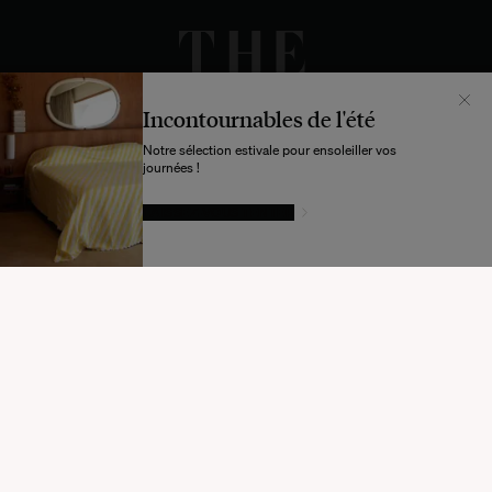
Incontournables de l'été
Notre sélection estivale pour ensoleiller vos
journées !
LAISSEZ-VOUS TENTER