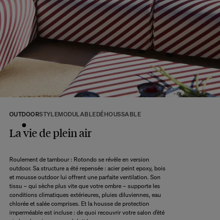
Si certains produits sont confectionnés à la commande, votre commande
sera envoyée selon le délai d’expédition du produit le plus lointain, lorsque
tous les produits seront disponibles.
A ce délai s’ajoute le délai d’acheminement de notre entrepôt à votre domicile
selon l’option de livraison choisie.
Retour :
Commandez sans crainte. Les retours sont acceptés dans les 14 jours
suivant la réception de votre commande.
Les articles retournés doivent être en parfait état, et dans leur emballage
d’origine. Nous mettons tout en œuvre pour vous rembourser dans un délai
OUTDOOR
STYLE
MODULABLE
DÉHOUSSABLE
maximum de 10 jours après réception et vérification de l’article de notre côté.
Une question ?
La vie de plein air
Consultez notre
FAQ
Roulement de tambour : Rotondo se révèle en version
outdoor. Sa structure a été repensée : acier peint epoxy, bois
CONSULTER
et mousse outdoor lui offrent une parfaite ventilation. Son
tissu – qui sèche plus vite que votre ombre – supporte les
conditions climatiques extérieures, pluies diluviennes, eau
chlorée et salée comprises. Et la housse de protection
imperméable est incluse : de quoi recouvrir votre salon d’été