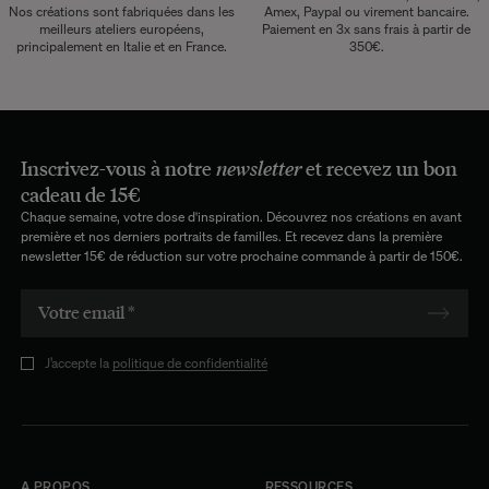
Nos créations sont fabriquées dans les
Amex, Paypal ou virement bancaire.
meilleurs ateliers européens,
Paiement en 3x sans frais à partir de
principalement en Italie et en France.
350€.
Inscrivez-vous à notre
newsletter
et recevez un bon
cadeau de 15€
Chaque semaine, votre dose d'inspiration. Découvrez nos créations en avant
première et nos derniers portraits de familles. Et recevez dans la première
newsletter 15€ de réduction sur votre prochaine commande à partir de 150€.
J’accepte la
politique de confidentialité
A PROPOS
RESSOURCES