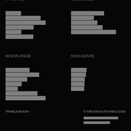
Manifesto
Conditions générales
Trouver nos boutiques
Confidentialité
Programme professionnel
Mentions légales
Devenir revendeur
Gestion des cookies
Lookbook
Accessibilité - audit en cours
Rejoindre l'équipe
BESOIN D'AIDE
NOUS SUIVRE
Nous contacter
Instagram
Questions fréquentes
Facebook
Compte client
Pinterest
Livraisons
Linkedin
Retours
Youtube
Conseils et entretien
Programme professionnel
FRANÇAIS
€
EUR
© THE SOCIALITE FAMILY 2026
TECH BY UNLIKELY TECHNOLOGY
DESIGN BY INDEX.STUDIO