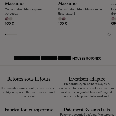
Massimo
Massimo
H
Coussin d'extérieur rayures
Coussin d'extérieur blanc crème
Hou
bordeaux
tissu texturé
d'e
160 €
160 €
69
PAGE D'ACCUEIL
MOBILIER
CANAPÉ
HOUSSE ROTONDO
Retours sous 14 jours
Livraison adaptée
En boutique, en point relais, ou à
Commandez sans crainte, vous disposez
domicile. Tous nos produits volumineux
de 14 jours pour effectuer une demande
sont livrés en gants blancs à l'étage de
de retour.
votre choix, possible le weekend.
Fabrication européenne
Paiement 3x sans frais
Paiement sécurisé via Visa, Mastercard,