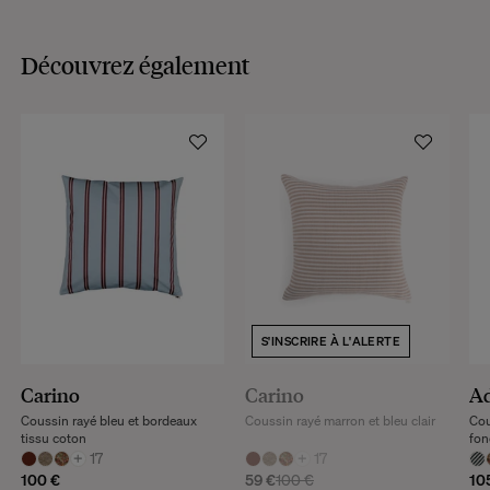
Découvrez également
S'INSCRIRE À L'ALERTE
Carino
Carino
Ad
Coussin rayé bleu et bordeaux
Coussin rayé marron et bleu clair
Cou
tissu coton
fon
+
17
+
17
100 €
59 €
100 €
10