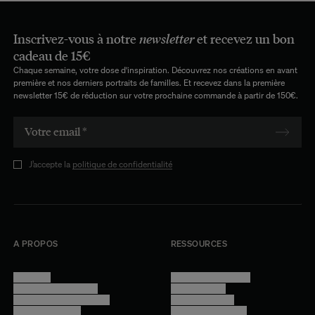
Inscrivez-vous à notre
newsletter
et recevez un bon
cadeau de 15€
Chaque semaine, votre dose d'inspiration. Découvrez nos créations en avant
première et nos derniers portraits de familles. Et recevez dans la première
newsletter 15€ de réduction sur votre prochaine commande à partir de 150€.
J’accepte la
politique de confidentialité
A PROPOS
RESSOURCES
Manifesto
Conditions générales
Trouver nos boutiques
Confidentialité
Programme professionnel
Mentions légales
Devenir revendeur
Gestion des cookies