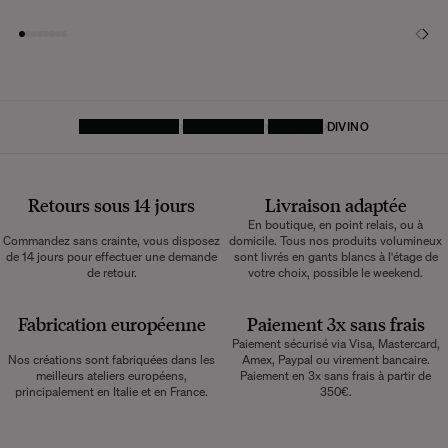
PAGE D'ACCUEIL
DÉCORATION
COUSSIN
DIVINO
Retours sous 14 jours
Livraison adaptée
En boutique, en point relais, ou à
Commandez sans crainte, vous disposez
domicile. Tous nos produits volumineux
de 14 jours pour effectuer une demande
sont livrés en gants blancs à l'étage de
de retour.
votre choix, possible le weekend.
Fabrication européenne
Paiement 3x sans frais
Paiement sécurisé via Visa, Mastercard,
Nos créations sont fabriquées dans les
Amex, Paypal ou virement bancaire.
meilleurs ateliers européens,
Paiement en 3x sans frais à partir de
principalement en Italie et en France.
350€.