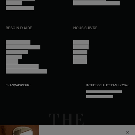
Lookbook
Accessibilité - audit en cours
Rejoindre l'équipe
BESOIN D'AIDE
NOUS SUIVRE
Nous contacter
Instagram
Questions fréquentes
Facebook
Compte client
Pinterest
Livraisons
Linkedin
Retours
Youtube
Conseils et entretien
Programme professionnel
FRANÇAIS
€
EUR
© THE SOCIALITE FAMILY 2026
TECH BY UNLIKELY TECHNOLOGY
DESIGN BY INDEX.STUDIO