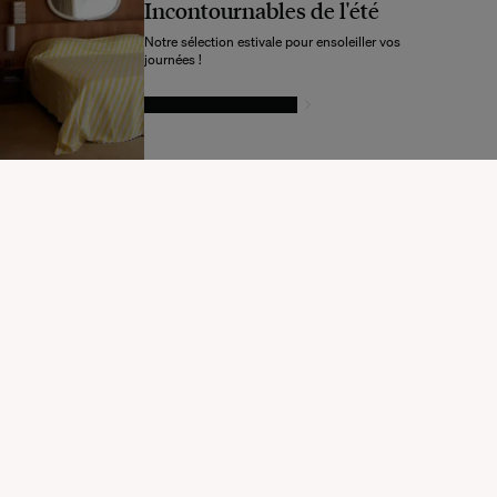
Incontournables de l'été
Notre sélection estivale pour ensoleiller vos
journées !
LAISSEZ-VOUS TENTER