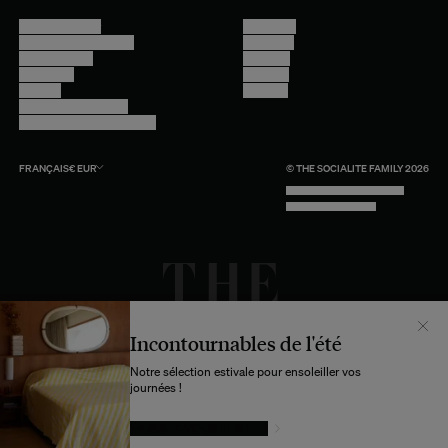
Nous contacter
Instagram
Questions fréquentes
Facebook
Compte client
Pinterest
Livraisons
Linkedin
Retours
Youtube
Conseils et entretien
Programme professionnel
FRANÇAIS
€
EUR
© THE SOCIALITE FAMILY 2026
TECH BY UNLIKELY TECHNOLOGY
DESIGN BY INDEX.STUDIO
Incontournables de l'été
Notre sélection estivale pour ensoleiller vos
journées !
LAISSEZ-VOUS TENTER