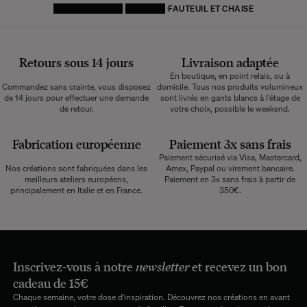
PAGE D'ACCUEIL
MOBILIER
FAUTEUIL ET CHAISE
Retours sous 14 jours
Livraison adaptée
En boutique, en point relais, ou à
Commandez sans crainte, vous disposez
domicile. Tous nos produits volumineux
de 14 jours pour effectuer une demande
sont livrés en gants blancs à l'étage de
de retour.
votre choix, possible le weekend.
Fabrication européenne
Paiement 3x sans frais
Paiement sécurisé via Visa, Mastercard,
Nos créations sont fabriquées dans les
Amex, Paypal ou virement bancaire.
meilleurs ateliers européens,
Paiement en 3x sans frais à partir de
principalement en Italie et en France.
350€.
Inscrivez-vous à notre
newsletter
et recevez un bon
cadeau de 15€
Chaque semaine, votre dose d'inspiration. Découvrez nos créations en avant