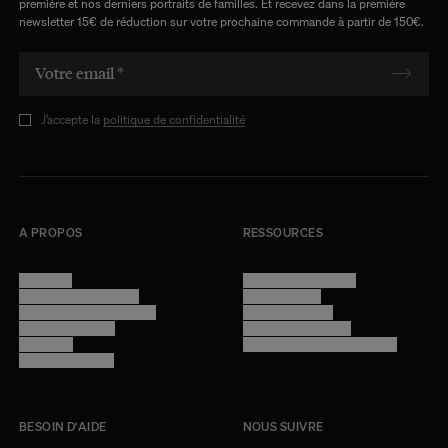
première et nos derniers portraits de familles. Et recevez dans la première
newsletter 15€ de réduction sur votre prochaine commande à partir de 150€.
J’accepte la
politique de confidentialité
A PROPOS
RESSOURCES
Manifesto
Conditions générales
Trouver nos boutiques
Confidentialité
Programme professionnel
Mentions légales
Devenir revendeur
Gestion des cookies
Lookbook
Accessibilité - audit en cours
Rejoindre l'équipe
BESOIN D'AIDE
NOUS SUIVRE