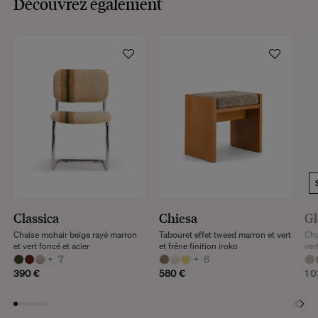
Découvrez également
CONSULTER
Classica
Chiesa
Gl
Chaise mohair beige rayé marron
Tabouret effet tweed marron et vert
Cha
et vert foncé et acier
et frêne finition iroko
ver
+
7
+
6
390 €
580 €
1 