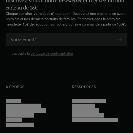
Inscrivez-vous à notre
newsletter
et recevez un bon
cadeau de 15€
Chaque semaine, votre dose d'inspiration. Découvrez nos créations en avant
première et nos derniers portraits de familles. Et recevez dans la première
newsletter 15€ de réduction sur votre prochaine commande à partir de 150€.
J’accepte la
politique de confidentialité
A PROPOS
RESSOURCES
Manifesto
Conditions générales
Trouver nos boutiques
Confidentialité
Programme professionnel
Mentions légales
Devenir revendeur
Gestion des cookies
Lookbook
Accessibilité - audit en cours
Rejoindre l'équipe