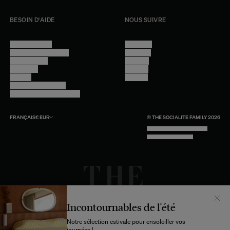
BESOIN D'AIDE
NOUS SUIVRE
Nous contacter
Instagram
Questions fréquentes
Facebook
Compte client
Pinterest
Livraisons
Linkedin
Retours
Youtube
Conseils et entretien
Programme professionnel
FRANÇAIS
€
EUR
© THE SOCIALITE FAMILY 2026
TECH BY UNLIKELY TECHNOLOGY
DESIGN BY INDEX.STUDIO
Incontournables de l'été
Notre sélection estivale pour ensoleiller vos
journées !