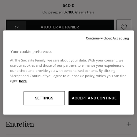
540 €
Ou payez en 3x
180 €
sans frais
1
AJOUTER AU PANIER
Continue without Accepting
Fabrication à la commande -
Expédié début novembre
Fabrication italienne
14 jours pour faire un retour
Your cookie preferences
At The Socialite Family, we care about your data. With your consent, we
use our cookies and those of our partners to enhance your experience on
our e-shop and provide you with personalised content. By clicking
"Accept and Continue" you agree to our cookie policy, which you can find
right
here
.
Caractéristiques
SETTINGS
ACCEPT AND CONTINUE
Couleur de l’assise :
motif tigre.
Dimensions
Matière de l’assise :
velours jacquard, 45% viscose, 38% coton, 17% polyester.
Matière de la chaise :
piétement en acier tubulaire.
Fabrication :
Italie.
Dimensions :
48 x 55 x h97 ou h106 cm.
Entretien
Hauteur d'assise :
65 cm ou 72 cm.
Profondeur de l’assise :
46 cm.