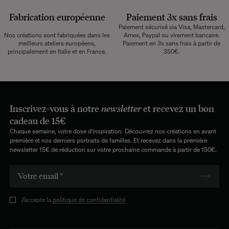
Les articles retournés doivent être en parfait état, et dans leur emballage
d’origine. Nous mettons tout en œuvre pour vous rembourser dans un délai
Fabrication européenne
Paiement 3x sans frais
maximum de 10 jours après réception et vérification de l’article de notre côté.
Paiement sécurisé via Visa, Mastercard,
Une question ?
Nos créations sont fabriquées dans les
Amex, Paypal ou virement bancaire.
Consultez notre
FAQ
meilleurs ateliers européens,
Paiement en 3x sans frais à partir de
principalement en Italie et en France.
350€.
CONSULTER
Inscrivez-vous à notre
newsletter
et recevez un bon
cadeau de 15€
Chaque semaine, votre dose d'inspiration. Découvrez nos créations en avant
première et nos derniers portraits de familles. Et recevez dans la première
newsletter 15€ de réduction sur votre prochaine commande à partir de 150€.
J’accepte la
politique de confidentialité