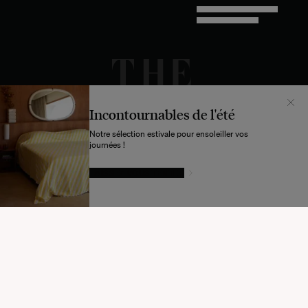
TECH BY UNLIKELY TECHNOLOGY
DESIGN BY INDEX.STUDIO
Incontournables de l'été
Notre sélection estivale pour ensoleiller vos
journées !
LAISSEZ-VOUS TENTER