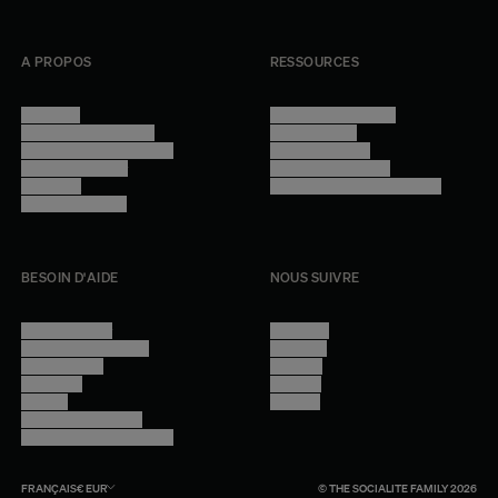
A PROPOS
RESSOURCES
Manifesto
Conditions générales
Trouver nos boutiques
Confidentialité
Programme professionnel
Mentions légales
Devenir revendeur
Gestion des cookies
Lookbook
Accessibilité - audit en cours
Rejoindre l'équipe
BESOIN D'AIDE
NOUS SUIVRE
Nous contacter
Instagram
Questions fréquentes
Facebook
Compte client
Pinterest
Livraisons
Linkedin
Retours
Youtube
Conseils et entretien
Programme professionnel
FRANÇAIS
€
EUR
© THE SOCIALITE FAMILY 2026