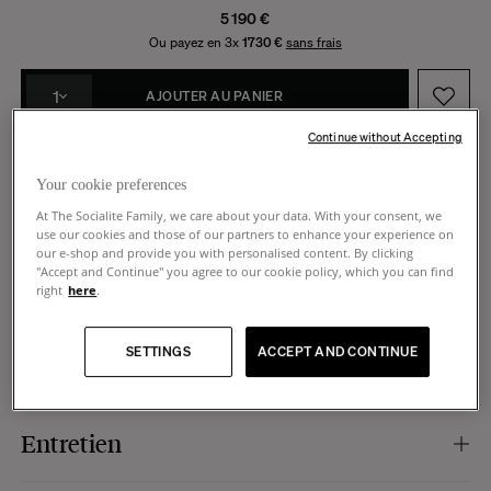
5 190 €
Ou payez en 3x
1730 €
sans frais
1
AJOUTER AU PANIER
Continue without Accepting
Fabrication à la commande -
Expédié fin octobre
Fabrication européenne
14 jours pour faire un retour
Your cookie preferences
At The Socialite Family, we care about your data. With your consent, we
use our cookies and those of our partners to enhance your experience on
our e-shop and provide you with personalised content. By clicking
"Accept and Continue" you agree to our cookie policy, which you can find
right
here
.
Caractéristiques
Couleur :
beige.
SETTINGS
ACCEPT AND CONTINUE
Dimensions
Matière :
velours côtelé, 35% viscose, 34% polyester, 31% coton.
Composition :
mousse polyuréthane (densité, 48 kg/m³).
Montage :
effectué par nos soins au moment de la livraison.
Dimensions :
255 x 99 x h73 cm.
Entretien
Nombre de places :
3/4 places.
Hauteur d'assise :
43 cm.
Spécificités :
coussins déhoussables.
Hauteur d'accoudoir :
53 cm.
Production :
cette pièce est fabriquée à la commande pour une production
Profondeur de l'assise :
64 cm.