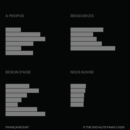
A PROPOS
RESSOURCES
Manifesto
Conditions générales
Trouver nos boutiques
Confidentialité
Programme professionnel
Mentions légales
Devenir revendeur
Gestion des cookies
Lookbook
Accessibilité - audit en cours
Rejoindre l'équipe
BESOIN D'AIDE
NOUS SUIVRE
Nous contacter
Instagram
Questions fréquentes
Facebook
Compte client
Pinterest
Livraisons
Linkedin
Retours
Youtube
Conseils et entretien
Programme professionnel
FRANÇAIS
€
EUR
© THE SOCIALITE FAMILY 2026