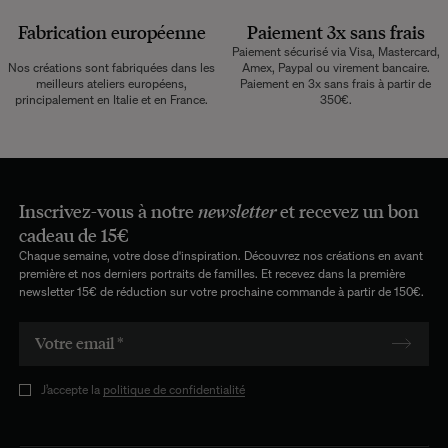
Fabrication européenne
Paiement 3x sans frais
Paiement sécurisé via Visa, Mastercard,
Nos créations sont fabriquées dans les
Amex, Paypal ou virement bancaire.
meilleurs ateliers européens,
Paiement en 3x sans frais à partir de
principalement en Italie et en France.
350€.
Inscrivez-vous à notre
newsletter
et recevez un bon
cadeau de 15€
Chaque semaine, votre dose d'inspiration. Découvrez nos créations en avant
première et nos derniers portraits de familles. Et recevez dans la première
newsletter 15€ de réduction sur votre prochaine commande à partir de 150€.
J’accepte la
politique de confidentialité