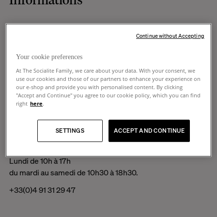
Si Marseille a toujours eu une place particulière dans
Continue without Accepting
notre cœur, c’est sans doute pour sa générosité, son
énergie et sa liberté esthétique qui nous touchent
Your cookie preferences
profondément.
At The Socialite Family, we care about your data. With your consent, we
Séduits par cette parenthèse marseillaise, nous avons eu
use our cookies and those of our partners to enhance your experience on
our e-shop and provide you with personalised content. By clicking
envie de prolonger l’expérience : notre espace chez
"Accept and Continue" you agree to our cookie policy, which you can find
Aussih reste ouvert un peu plus longtemps que prévu.
right
here
.
L’occasion idéale de venir prendre un café et découvrir
nos pièces.
SETTINGS
ACCEPT AND CONTINUE
The Socialite Family chez Aussih
L
undi de 10h à 17h
du
mardi au samedi de 10h30 à 18h30.
+33(0)4 91 31 29 47