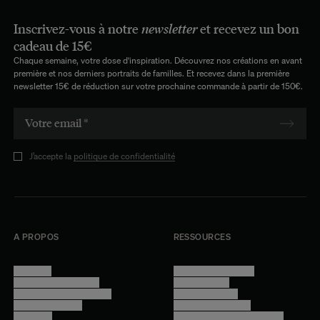
Inscrivez-vous à notre
newsletter
et recevez un bon
cadeau de 15€
Chaque semaine, votre dose d'inspiration. Découvrez nos créations en avant
première et nos derniers portraits de familles. Et recevez dans la première
newsletter 15€ de réduction sur votre prochaine commande à partir de 150€.
J’accepte la
politique de confidentialité
A PROPOS
RESSOURCES
Manifesto
Conditions générales
Trouver nos boutiques
Confidentialité
Programme professionnel
Mentions légales
Devenir revendeur
Gestion des cookies
Lookbook
Accessibilité - audit en cours