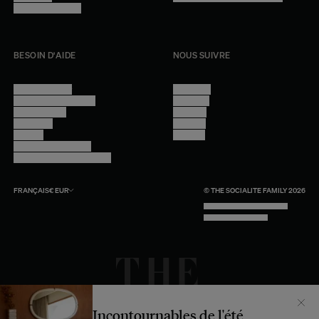
Rejoindre l'équipe
BESOIN D'AIDE
NOUS SUIVRE
Nous contacter
Instagram
Questions fréquentes
Facebook
Compte client
Pinterest
Livraisons
Linkedin
Retours
Youtube
Conseils et entretien
Programme professionnel
FRANÇAIS
€
EUR
© THE SOCIALITE FAMILY 2026
TECH BY UNLIKELY TECHNOLOGY
DESIGN BY INDEX.STUDIO
Incontournables de l'été