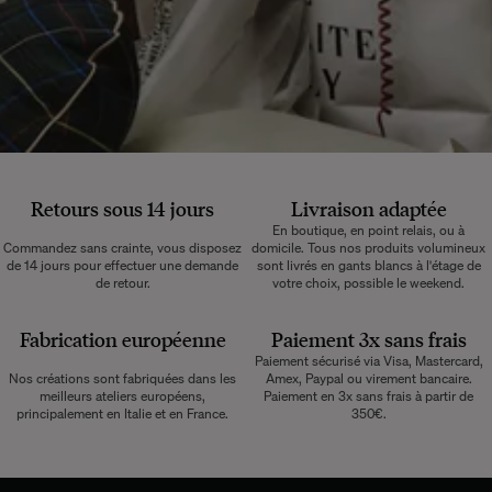
Retours sous 14 jours
Livraison adaptée
En boutique, en point relais, ou à
Commandez sans crainte, vous disposez
domicile. Tous nos produits volumineux
de 14 jours pour effectuer une demande
sont livrés en gants blancs à l'étage de
de retour.
votre choix, possible le weekend.
Fabrication européenne
Paiement 3x sans frais
Paiement sécurisé via Visa, Mastercard,
Nos créations sont fabriquées dans les
Amex, Paypal ou virement bancaire.
meilleurs ateliers européens,
Paiement en 3x sans frais à partir de
principalement en Italie et en France.
350€.