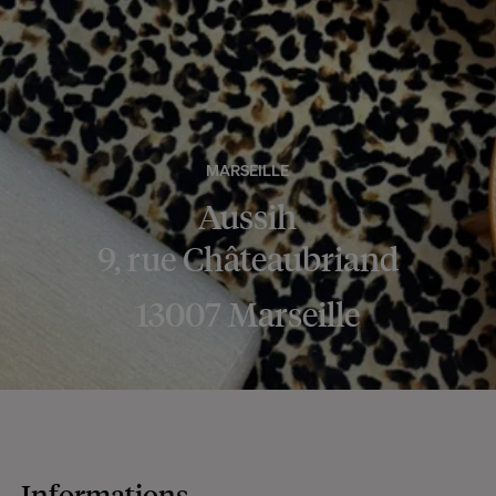
MARSEILLE
Aussih
9, rue Châteaubriand
13007 Marseille
Informations