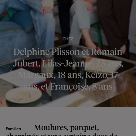
CHEZ
Delphine Plisson et Romain
Jubert, Lilas-Jeanne, 25 ans,
Margaux, 18 ans, Keïzo, 17
ans, et Françoise, 8 ans
Moulures, parquet,
Familles