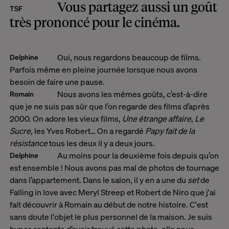
Vous partagez aussi un goût
TSF
très prononcé pour le cinéma.
Oui, nous regardons beaucoup de films.
Delphine
Parfois même en pleine journée lorsque nous avons
besoin de faire une pause.
Nous avons les mêmes goûts, c’est-à-dire
Romain
que je ne suis pas sûr que l’on regarde des films d’après
2000. On adore les vieux films,
Une étrange affaire
,
Le
Sucre
, les Yves Robert… On a regardé
Papy fait de la
résistance
tous les deux il y a deux jours.
Au moins pour la deuxième fois depuis qu’on
Delphine
est ensemble !
Nous avons pas mal de photos de tournage
dans l’appartement. Dans le salon, il y en a une du
set
de
Falling in love avec Meryl Streep et Robert de Niro que j'ai
fait découvrir à Romain au début de notre histoire. C'est
sans doute l'objet le plus personnel de la maison. Je suis
hyper contente d’avoir trouvé cette photo, elle nous