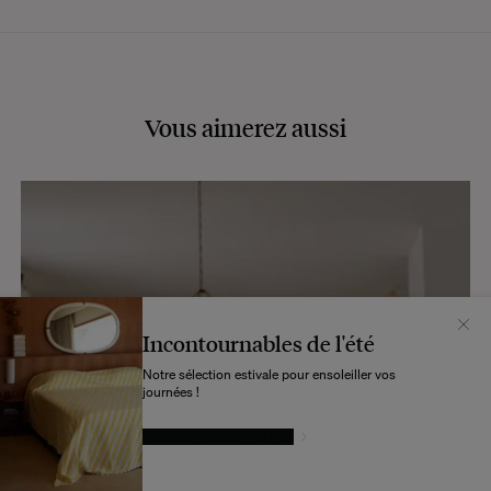
Vous aimerez aussi
Incontournables de l'été
Notre sélection estivale pour ensoleiller vos
journées !
À SUIVRE
LAISSEZ-VOUS TENTER
Daphné Desjeux et sa