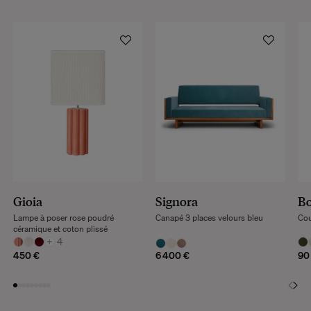
Gioia
Signora
B
Lampe à poser rose poudré
Canapé 3 places velours bleu
Cou
céramique et coton plissé
+
4
450 €
6 400 €
90