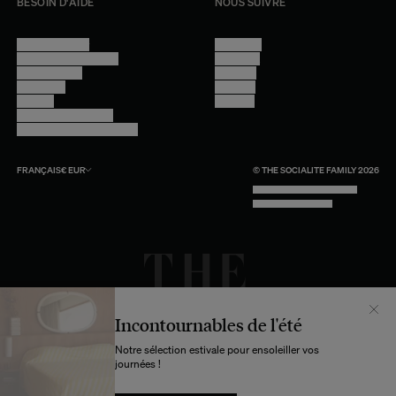
BESOIN D'AIDE
NOUS SUIVRE
Nous contacter
Instagram
Questions fréquentes
Facebook
Compte client
Pinterest
Livraisons
Linkedin
Retours
Youtube
Conseils et entretien
Programme professionnel
FRANÇAIS
€
EUR
© THE SOCIALITE FAMILY 2026
TECH BY UNLIKELY TECHNOLOGY
DESIGN BY INDEX.STUDIO
Incontournables de l'été
Notre sélection estivale pour ensoleiller vos
journées !