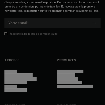
Chaque semaine, votre dose d'inspiration. Découvrez nos créations en avant
première et nos derniers portraits de familles. Et recevez dans la première
newsletter 15€ de réduction sur votre prochaine commande à partir de 150€.
J’accepte la
politique de confidentialité
A PROPOS
RESSOURCES
Manifesto
Conditions générales
Trouver nos boutiques
Confidentialité
Programme professionnel
Mentions légales
Devenir revendeur
Gestion des cookies
Lookbook
Accessibilité - audit en cours
Rejoindre l'équipe