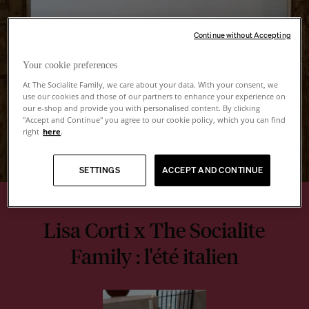
Continue without Accepting
Your cookie preferences
At The Socialite Family, we care about your data. With your consent, we
use our cookies and those of our partners to enhance your experience on
our e-shop and provide you with personalised content. By clicking
"Accept and Continue" you agree to our cookie policy, which you can find
right
here
.
SETTINGS
ACCEPT AND CONTINUE
Lisa Corti x The Socialite
Family : l'été italien