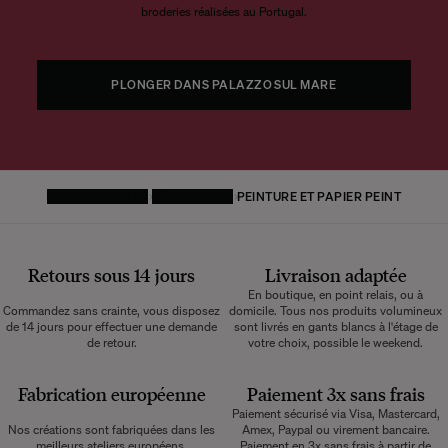
broderies réalisées au Portugal.
PLONGER DANS PALAZZO SUL MARE
PAGE D'ACCUEIL
DÉCORATION
PEINTURE ET PAPIER PEINT
Retours sous 14 jours
Livraison adaptée
En boutique, en point relais, ou à
Commandez sans crainte, vous disposez
domicile. Tous nos produits volumineux
de 14 jours pour effectuer une demande
sont livrés en gants blancs à l'étage de
de retour.
votre choix, possible le weekend.
Fabrication européenne
Paiement 3x sans frais
Paiement sécurisé via Visa, Mastercard,
Nos créations sont fabriquées dans les
Amex, Paypal ou virement bancaire.
meilleurs ateliers européens,
Paiement en 3x sans frais à partir de