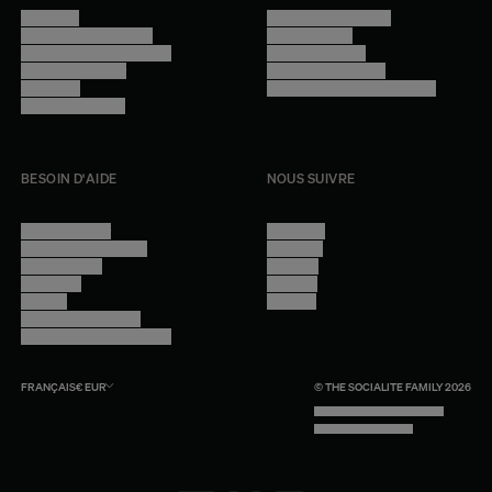
Manifesto
Conditions générales
Trouver nos boutiques
Confidentialité
Programme professionnel
Mentions légales
Devenir revendeur
Gestion des cookies
Lookbook
Accessibilité - audit en cours
Rejoindre l'équipe
BESOIN D'AIDE
NOUS SUIVRE
Nous contacter
Instagram
Questions fréquentes
Facebook
Compte client
Pinterest
Livraisons
Linkedin
Retours
Youtube
Conseils et entretien
Programme professionnel
FRANÇAIS
€
EUR
© THE SOCIALITE FAMILY 2026
TECH BY UNLIKELY TECHNOLOGY
DESIGN BY INDEX.STUDIO