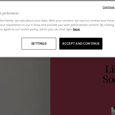
Continue
e preferences
lite Family, we care about your data. With your consent, we use our cookies and those 
your experience on our e-shop and provide you with personalised content. By clicking
u agree to our cookie policy, which you can find right
here
.
SETTINGS
ACCEPT AND CONTINUE
Li
So