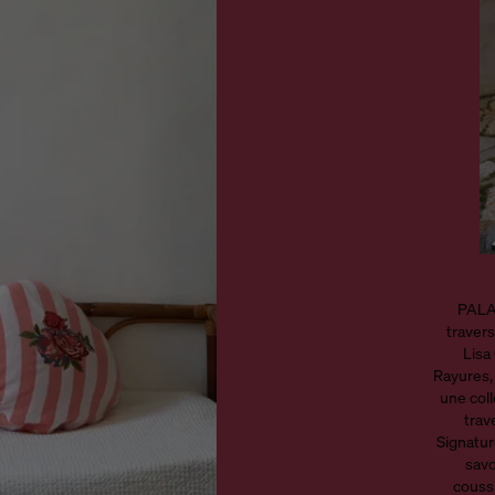
PALAZ
travers
Lisa
Rayures,
une coll
trav
Signatur
savo
coussi