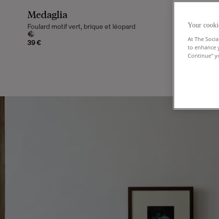
Medaglia
Your cooki
Foulard motif vert, brique et léopard
At The Socia
39 €
to enhance 
Continue" yo