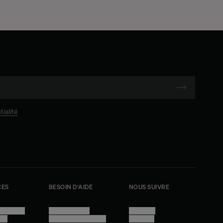
tialité
CES
BESOIN D'AIDE
NOUS SUIVRE
générales
Nous contacter
Instagram
ité
Questions fréquentes
Facebook