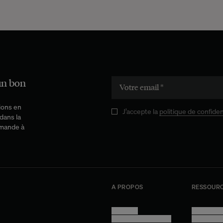
un bon
ions en
J’accepte la
politique de confiden
dans la
mmande à
A PROPOS
RESSOUR
Manifesto
Conditions 
Trouver nos boutiques
Confidential