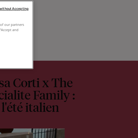
 without Accepting
of our partners
 "Accept and
sa Corti x The
cialite Family :
l'été italien