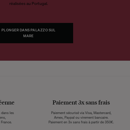
réalisées au Portugal.
PLONGER DANS PALAZZO SUL
MARE
péenne
Paiement 3x sans frais
 dans les
Paiement sécurisé via Visa, Mastercard,
ens,
Amex, Paypal ou virement bancaire.
 France.
Paiement en 3x sans frais à partir de 350€.