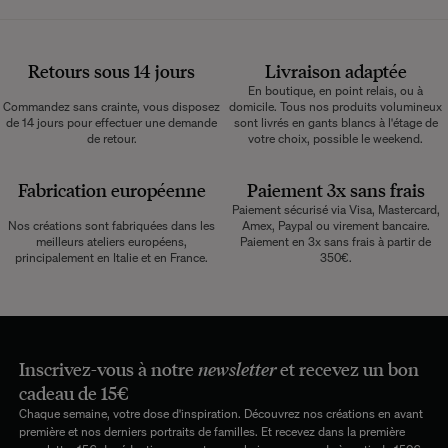
Retours sous 14 jours
Livraison adaptée
En boutique, en point relais, ou à
Commandez sans crainte, vous disposez
domicile. Tous nos produits volumineux
de 14 jours pour effectuer une demande
sont livrés en gants blancs à l'étage de
de retour.
votre choix, possible le weekend.
Fabrication européenne
Paiement 3x sans frais
Paiement sécurisé via Visa, Mastercard,
Nos créations sont fabriquées dans les
Amex, Paypal ou virement bancaire.
meilleurs ateliers européens,
Paiement en 3x sans frais à partir de
principalement en Italie et en France.
350€.
Inscrivez-vous à notre
newsletter
et recevez un bon
cadeau de 15€
Chaque semaine, votre dose d'inspiration. Découvrez nos créations en avant
première et nos derniers portraits de familles. Et recevez dans la première