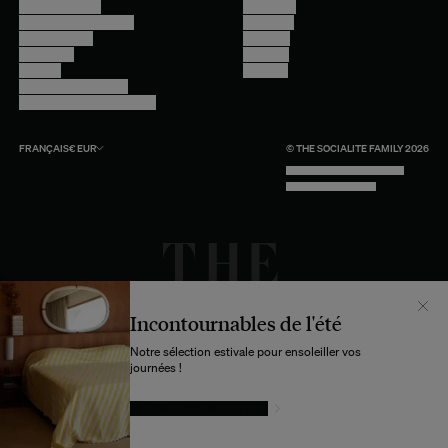
Nous contacter
Instagram
Questions fréquentes
Facebook
Compte client
Pinterest
Livraisons
Linkedin
Retours
Youtube
Conseils et entretien
Programme professionnel
FRANÇAIS
€
EUR
© THE SOCIALITE FAMILY 2026
TECH BY UNLIKELY TECHNOLOGY
DESIGN BY INDEX.STUDIO
Incontournables de l'été
Notre sélection estivale pour ensoleiller vos
journées !
LAISSEZ-VOUS TENTER