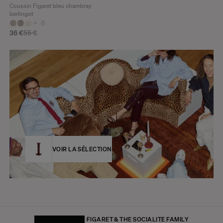
Coussin Figaret bleu chambray
berlingot
+
8
36 €
55 €
VOIR LA SÉLECTION
PAGE D'ACCUEIL
FIGARET & THE SOCIALITE FAMILY