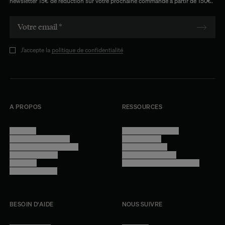
newsletter 15€ de réduction sur votre prochaine commande à partir de 150€.
J’accepte la
politique de confidentialité
A PROPOS
RESSOURCES
Manifesto
Conditions générales
Trouver nos boutiques
Confidentialité
Programme professionnel
Mentions légales
Devenir revendeur
Gestion des cookies
Lookbook
Accessibilité - audit en cours
Rejoindre l'équipe
BESOIN D'AIDE
NOUS SUIVRE