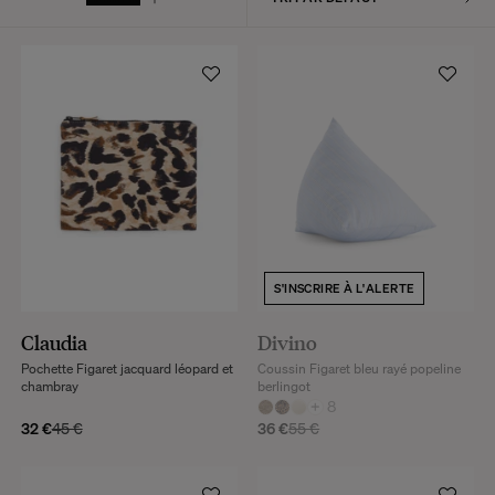
S'INSCRIRE À L'ALERTE
Claudia
Divino
Pochette Figaret jacquard léopard et
Coussin Figaret bleu rayé popeline
chambray
berlingot
+
8
32 €
45 €
36 €
55 €