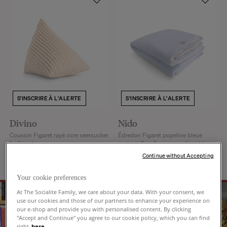
S'INSCRIRE À L'ALERTE
S'INSCRIRE À L'ALERTE
Divino
Nido
Coussin Figaret rayé ocre seersucker
Édredon Figaret popeline bleue
berlingot
rayée et flanelle carreaux bimatière
+
8
+
2
Continue without Accepting
36 €
55 €
144 €
230 €
Your cookie preferences
At The Socialite Family, we care about your data. With your consent, we
use our cookies and those of our partners to enhance your experience on
our e-shop and provide you with personalised content. By clicking
"Accept and Continue" you agree to our cookie policy, which you can find
right
here
.