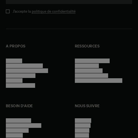
J’accepte la
politique de confidentialité
A PROPOS
RESSOURCES
Manifesto
Conditions générales
Trouver nos boutiques
Confidentialité
Programme professionnel
Mentions légales
Devenir revendeur
Gestion des cookies
Lookbook
Accessibilité - audit en cours
Rejoindre l'équipe
BESOIN D'AIDE
NOUS SUIVRE
Nous contacter
Instagram
Questions fréquentes
Facebook
Compte client
Pinterest
Livraisons
Linkedin