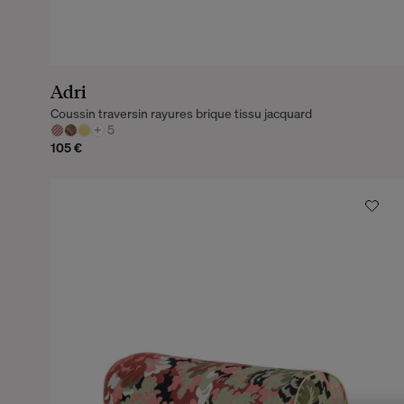
Adri
Coussin traversin rayures brique tissu jacquard
+
5
105 €