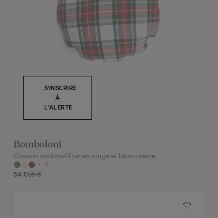
S'INSCRIRE
À
L'ALERTE
Bomboloni
Coussin rond motif tartan rouge et blanc crème
+
5
54 €
85 €