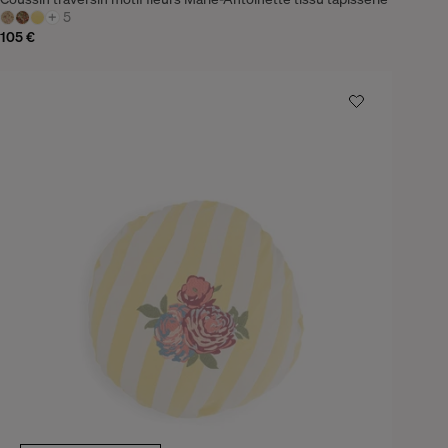
+
5
105 €