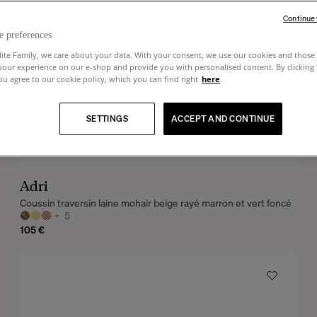
Continue
e preferences
lite Family, we care about your data. With your consent, we use our cookies and those 
your experience on our e-shop and provide you with personalised content. By clicking
u agree to our cookie policy, which you can find right
here
.
SETTINGS
ACCEPT AND CONTINUE
Adri
Coussin traversin laine mohair beige rayé marron et vert foncé
+
5
105 €