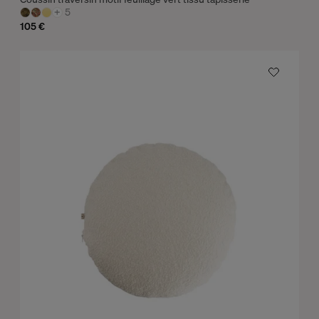
+
5
105 €