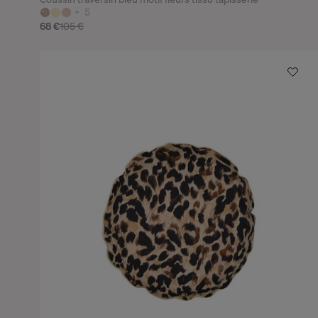
+
5
68 €
105 €