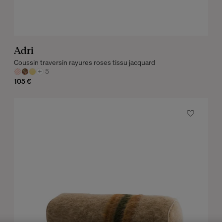
Adri
Coussin traversin rayures roses tissu jacquard
+
5
105 €