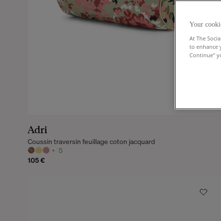
Your cooki
At The Socia
to enhance 
Continue" yo
Adri
Coussin traversin feuillage coton jacquard
+
5
105 €