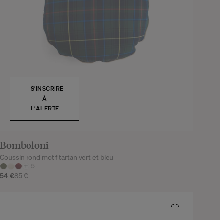
S'INSCRIRE
À
L'ALERTE
Bomboloni
Coussin rond motif tartan vert et bleu
+
5
54 €
85 €