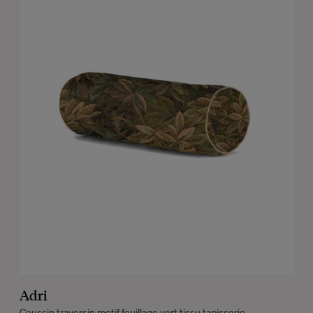
Adri
Coussin traversin motif feuillage vert tissu tapisserie