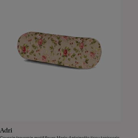
Adri
Coussin traversin motif fleurs Marie-Antoinette tissu tapisserie