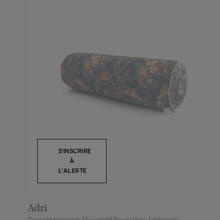
S'INSCRIRE
À
L'ALERTE
Adri
Coussin traversin bleu motif fleurs tissu tapisserie