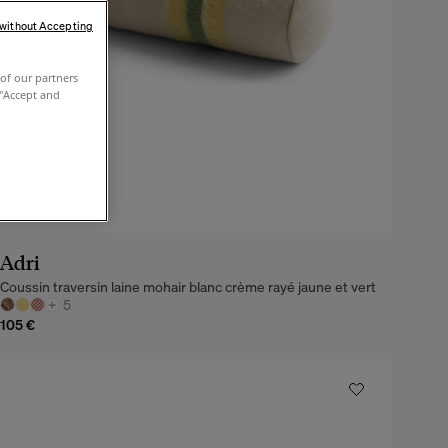
 without Accepting
of our partners
 "Accept and
Adri
Coussin traversin laine mohair blanc crème rayé jaune et vert
+
5
105 €