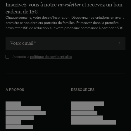
Inscrivez-vous à notre
newsletter
et recevez un bon
cadeau de 15€
Chaque semaine, votre dose d'inspiration. Découvrez nos créations en avant
première et nos derniers portraits de familles. Et recevez dans la première
newsletter 15€ de réduction sur votre prochaine commande à partir de 150€.
J’accepte la
politique de confidentialité
A PROPOS
RESSOURCES
Manifesto
Conditions générales
Trouver nos boutiques
Confidentialité
Programme professionnel
Mentions légales
Devenir revendeur
Gestion des cookies
Lookbook
Accessibilité - audit en cours
Rejoindre l'équipe