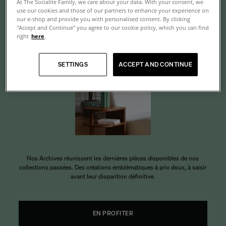
At The Socialite Family, we care about your data. With your consent, we
use our cookies and those of our partners to enhance your experience on
Archives
our e-shop and provide you with personalised content. By clicking
"Accept and Continue" you agree to our cookie policy, which you can find
right
here
.
SETTINGS
ACCEPT AND CONTINUE
Nos Archives réunissent les dernières pièces disponibles de nos
collections passées. Des créations emblématiques à prix doux, à saisir
avant leur disparition définitive.
EN PROFITER