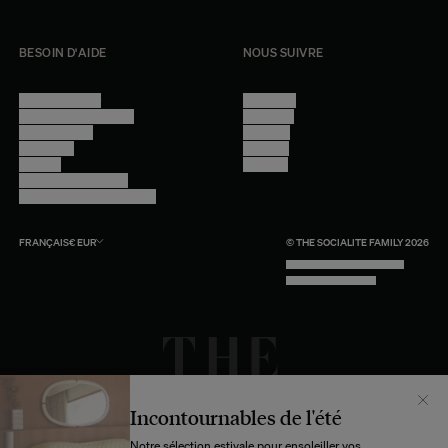
BESOIN D'AIDE
NOUS SUIVRE
Nous contacter
Instagram
Questions fréquentes
Facebook
Compte client
Pinterest
Livraisons
Linkedin
Retours
Youtube
Conseils et entretien
Programme professionnel
FRANÇAIS
€
EUR
© THE SOCIALITE FAMILY 2026
TECH BY UNLIKELY TECHNOLOGY
DESIGN BY INDEX.STUDIO
Incontournables de l'été
Notre sélection estivale pour ensoleiller vos