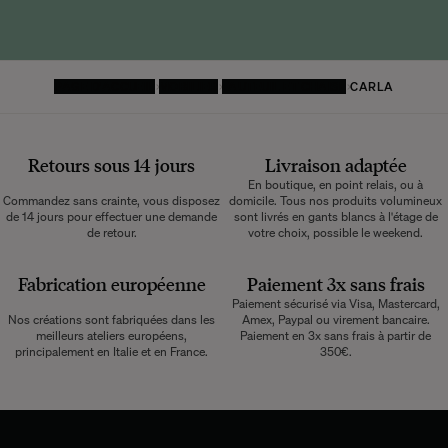
PAGE D'ACCUEIL
MOBILIER
FAUTEUIL ET CHAISE
CARLA
Retours sous 14 jours
Livraison adaptée
En boutique, en point relais, ou à
Commandez sans crainte, vous disposez
domicile. Tous nos produits volumineux
de 14 jours pour effectuer une demande
sont livrés en gants blancs à l'étage de
de retour.
votre choix, possible le weekend.
Fabrication européenne
Paiement 3x sans frais
Paiement sécurisé via Visa, Mastercard,
Nos créations sont fabriquées dans les
Amex, Paypal ou virement bancaire.
meilleurs ateliers européens,
Paiement en 3x sans frais à partir de
principalement en Italie et en France.
350€.