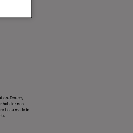
tion. Douce,
 habiller nos
tre tissu made in
vie.