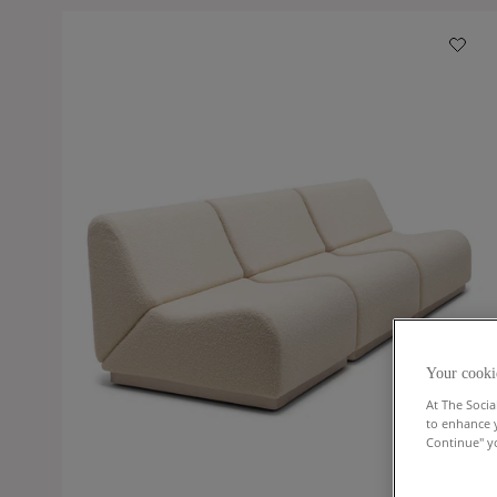
Your cooki
At The Socia
to enhance 
Continue" yo