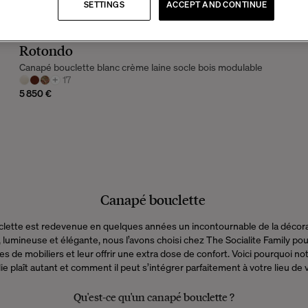
SETTINGS
ACCEPT AND CONTINUE
Rotondo
Canapé bouclette blanc crème laine socle bois modulable
+
17
5 850 €
Canapé bouclette
uclette est redevenue en quelques années un incontournable de la décora
 lumineuse et élégante, nous l’avons choisi chez The Socialite Family pour
es de mobiliers et leur offrir une extra dose de confort. Voici pourquoi no
lie plaît autant et comment il peut s’intégrer parfaitement à votre lieu de 
Qu'est-ce qu'un canapé bouclette ?