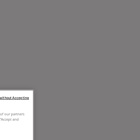
 without Accepting
of our partners
 "Accept and