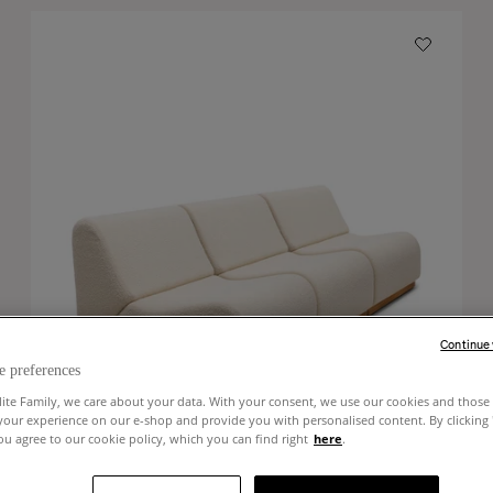
Continue
e preferences
lite Family, we care about your data. With your consent, we use our cookies and those 
your experience on our e-shop and provide you with personalised content. By clicking
u agree to our cookie policy, which you can find right
here
.