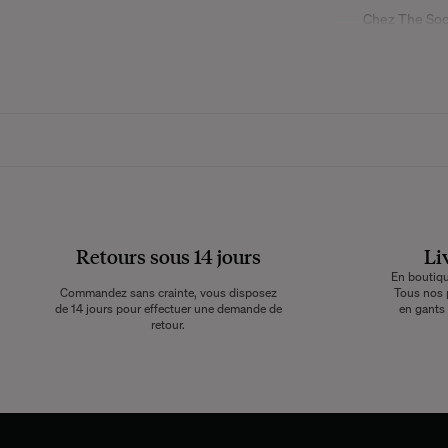
Chez The Soci
bouclette. La la
créent une textu
tactile à n’import
autant dans les 
Le tissu bouclet
sensation de ch
matériau durable,
Retours sous 14 jours
Li
un excellent alli
lover au creux 
En boutique
Commandez sans crainte, vous disposez
Tous nos 
intérieur famili
de 14 jours pour effectuer une demande de
en gants 
retour.
Le canapé bo
scandinaves ou c
ou le lin. Si vou