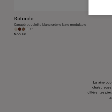
Rotondo
Canapé bouclette blanc crème laine modulable
+
17
5 550 €
La laine bo
chaleureuse,
différentes pièc
Ita