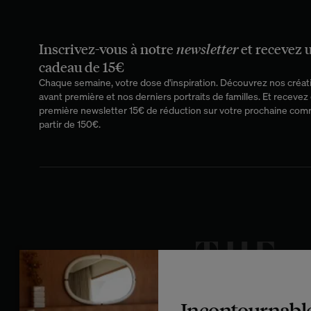
lignes épurées qui
Inscrivez-vous à notre
newsletter
et recevez 
cadeau de 15€
Chaque semaine, votre dose d'inspiration. Découvrez nos créat
Le
canapé boucl
avant première et nos derniers portraits de familles. Et recevez 
l’on aime se re
première newsletter 15€ de réduction sur votre prochaine co
Disponible en pl
partir de 150€.
Avec ses lignes
amateurs de d
beaucoup de prof
peut 
Le canapé bo
fonctionnel. Modul
Incontournabl
créer u