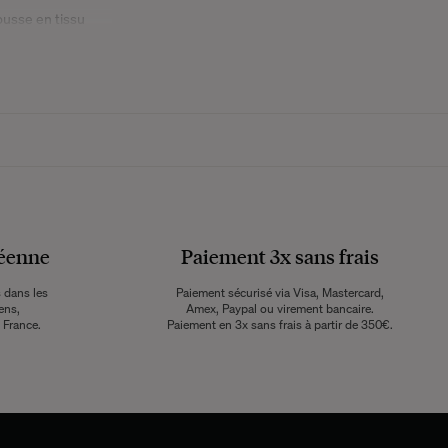
ousse en tissu
ement vierge, qui
nsion visuelle et
très prisé s'invite
ote de douceur et
ord, il offre une
tance en fait un
ouclette est aussi
péenne
Paiement 3x sans frais
 donne envie de se
ligeable dans un
 dans les
Paiement sécurisé via Visa, Mastercard,
usse pour pouvoir
ens,
Amex, Paypal ou virement bancaire.
 France.
Paiement en 3x sans frais à partir de 350€.
stes, bohèmes,
les comme le bois
 ou des tables aux