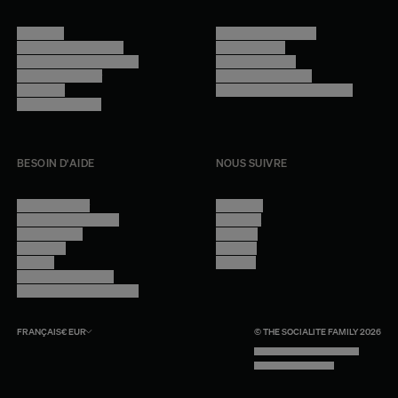
Manifesto
Conditions générales
Trouver nos boutiques
Confidentialité
Programme professionnel
Mentions légales
Devenir revendeur
Gestion des cookies
Lookbook
Accessibilité - audit en cours
Rejoindre l'équipe
BESOIN D'AIDE
NOUS SUIVRE
Nous contacter
Instagram
Questions fréquentes
Facebook
Compte client
Pinterest
Livraisons
Linkedin
Retours
Youtube
Conseils et entretien
Programme professionnel
FRANÇAIS
€
EUR
© THE SOCIALITE FAMILY 2026
TECH BY UNLIKELY TECHNOLOGY
DESIGN BY INDEX.STUDIO