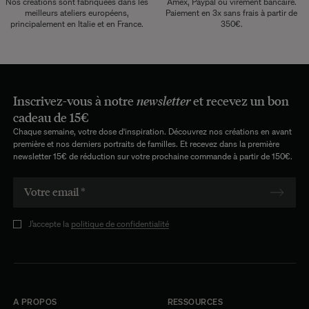
Nos créations sont fabriquées dans les
Amex, Paypal ou virement bancaire.
meilleurs ateliers européens,
Paiement en 3x sans frais à partir de
principalement en Italie et en France.
350€.
Inscrivez-vous à notre
newsletter
et recevez un bon
cadeau de 15€
Chaque semaine, votre dose d'inspiration. Découvrez nos créations en avant
première et nos derniers portraits de familles. Et recevez dans la première
newsletter 15€ de réduction sur votre prochaine commande à partir de 150€.
J’accepte la
politique de confidentialité
A PROPOS
RESSOURCES