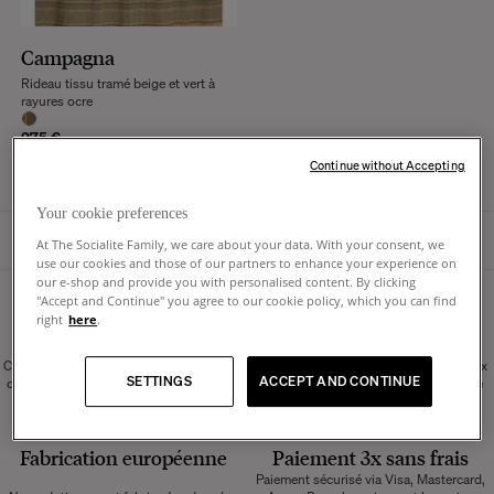
Campagna
Rideau tissu tramé beige et vert à
rayures ocre
275 €
Continue without Accepting
Your cookie preferences
PAGE D'ACCUEIL
At The Socialite Family, we care about your data. With your consent, we
use our cookies and those of our partners to enhance your experience on
our e-shop and provide you with personalised content. By clicking
"Accept and Continue" you agree to our cookie policy, which you can find
right
here
.
Retours sous 14 jours
Livraison adaptée
En boutique, en point relais, ou à
Commandez sans crainte, vous disposez
domicile. Tous nos produits volumineux
SETTINGS
ACCEPT AND CONTINUE
de 14 jours pour effectuer une demande
sont livrés en gants blancs à l'étage de
de retour.
votre choix, possible le weekend.
Fabrication européenne
Paiement 3x sans frais
Paiement sécurisé via Visa, Mastercard,